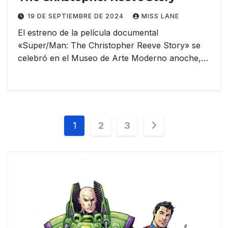
19 DE SEPTIEMBRE DE 2024
MISS LANE
El estreno de la película documental
«Super/Man: The Christopher Reeve Story» se
celebró en el Museo de Arte Moderno anoche,…
Paginación
1
2
3
de
entradas