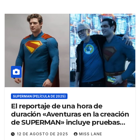
SUPERMAN (PELÍCULA DE 2025)
El reportaje de una hora de
duración «Aventuras en la creación
de SUPERMAN» incluye pruebas
de vestuario, imágenes detrás de
12 DE AGOSTO DE 2025
MISS LANE
las cámaras y mucho más