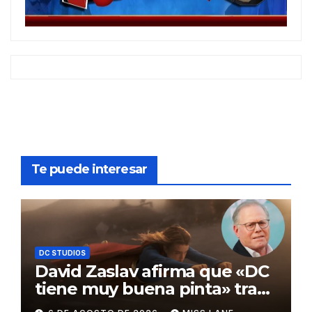
Te puede interesar
DC STUDIOS
David Zaslav afirma que «DC
tiene muy buena pinta» tras
el fracaso de «Supergirl»