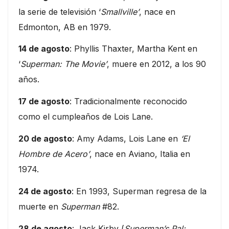
la serie de televisión ‘
Smallville’
, nace en
Edmonton, AB en 1979.
14 de agosto
: Phyllis Thaxter, Martha Kent en
‘
Superman: The Movie’
, muere en 2012, a los 90
años.
17 de agosto
: Tradicionalmente reconocido
como el cumpleaños de Lois Lane.
20 de agosto
: Amy Adams, Lois Lane en
‘El
Hombre de Acero’
, nace en Aviano, Italia en
1974.
24 de agosto
: En 1993, Superman regresa de la
muerte en
Superman
#82.
28 de agosto
: Jack Kirby (
Superman’s Pal: