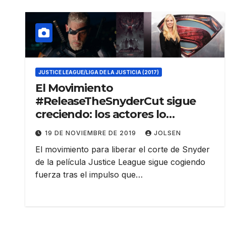
JUSTICE LEAGUE/LIGA DE LA JUSTICIA (2017)
El Movimiento
#ReleaseTheSnyderCut sigue
creciendo: los actores lo
solicitan, aparece un poster y
19 DE NOVIEMBRE DE 2019
JOLSEN
habla WB
El movimiento para liberar el corte de Snyder
de la película Justice League sigue cogiendo
fuerza tras el impulso que…