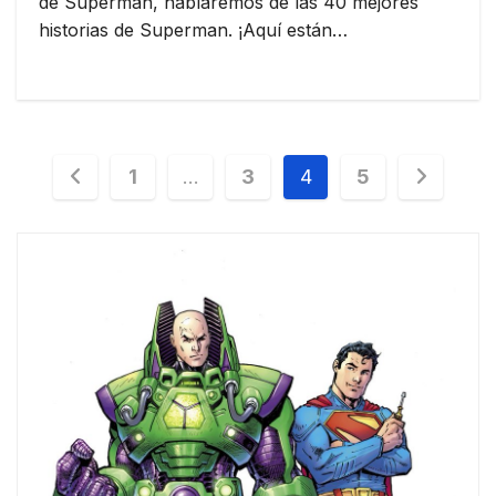
de Superman, hablaremos de las 40 mejores
historias de Superman. ¡Aquí están…
Paginación
1
…
3
4
5
de
entradas