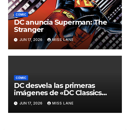
CÓMIC
DC anuncia Superman: The
Stranger
JUN 17, 2026
MISS LANE
CÓMIC
DC desvela las primeras
imágenes de «DC Classics
Artist’s Edition, de José Luis
JUN 17, 2026
MISS LANE
García-López»