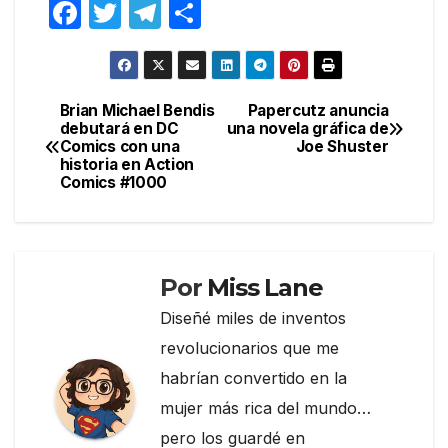
F
T
T
C
a
w
el
o
c
itt
e
m
e
er
gr
p
Brian Michael Bendis
Papercutz anuncia
Navegación
debutará en DC
una novela gráfica de
b
a
ar
Comics con una
Joe Shuster
de
o
m
tir
historia en Action
Comics #1000
entradas
o
k
Por
Miss Lane
Diseñé miles de inventos
revolucionarios que me
habrían convertido en la
mujer más rica del mundo…
pero los guardé en