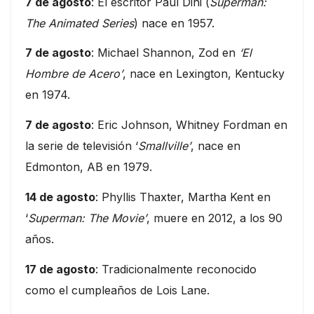
7 de agosto
: El escritor Paul Dini (
Superman:
The Animated Series
) nace en 1957.
7 de agosto
: Michael Shannon, Zod en
‘El
Hombre de Acero’
, nace en Lexington, Kentucky
en 1974.
7 de agosto
: Eric Johnson, Whitney Fordman en
la serie de televisión ‘
Smallville’
, nace en
Edmonton, AB en 1979.
14 de agosto
: Phyllis Thaxter, Martha Kent en
‘
Superman: The Movie’
, muere en 2012, a los 90
años.
17 de agosto
: Tradicionalmente reconocido
como el cumpleaños de Lois Lane.