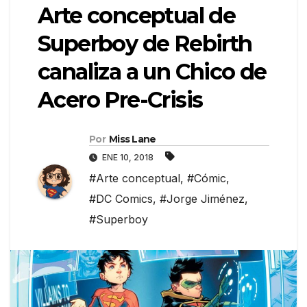
Arte conceptual de
Superboy de Rebirth
canaliza a un Chico de
Acero Pre-Crisis
Por
Miss Lane
ENE 10, 2018
#Arte conceptual
,
#Cómic
,
#DC Comics
,
#Jorge Jiménez
,
#Superboy