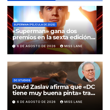
SUPERMAN (PELÍCULA DE 2025)
«Superman» gana dos
premios en la sexta edición
de los Critics Choice Super
6 DE AGOSTO DE 2026
MISS LANE
Awards
DC STUDIOS
David Zaslav afirma que «DC
tiene muy buena pinta» tras
el fracaso de «Supergirl»
6 DE AGOSTO DE 2026
MISS LANE