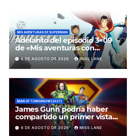
MIS AVENTURAS DE SUPERMAN
Adelanto del episodio 3×09
de «Mis aventuras con
Superman»
6 DE AGOSTO DE 2026
MISS LANE
MAN OF TOMORROW (2027)
James Gunn podría haber
compartido un primer vistazo
al traje de Brainiac
6 DE AGOSTO DE 2026
MISS LANE