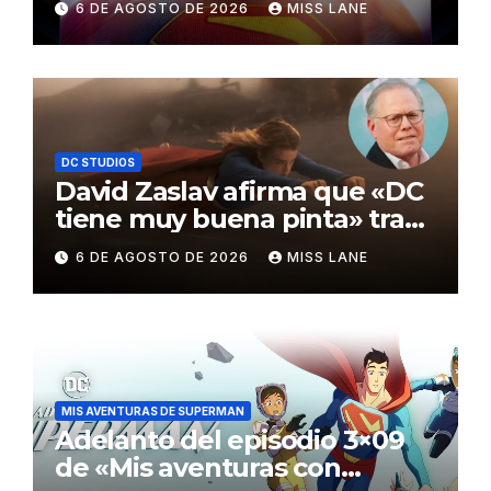
6 DE AGOSTO DE 2026
MISS LANE
Awards
DC STUDIOS
David Zaslav afirma que «DC
tiene muy buena pinta» tras
el fracaso de «Supergirl»
6 DE AGOSTO DE 2026
MISS LANE
MIS AVENTURAS DE SUPERMAN
Adelanto del episodio 3×09
de «Mis aventuras con