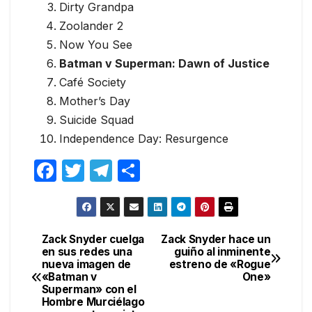
Dirty Grandpa
Zoolander 2
Now You See
Batman v Superman: Dawn of Justice
Café Society
Mother’s Day
Suicide Squad
Independence Day: Resurgence
F
T
T
C
a
w
el
o
c
itt
e
m
e
er
gr
p
Zack Snyder cuelga
Zack Snyder hace un
Navegación
en sus redes una
guiño al inminente
b
a
ar
nueva imagen de
estreno de «Rogue
de
o
m
tir
«Batman v
One»
Superman» con el
entradas
o
Hombre Murciélago