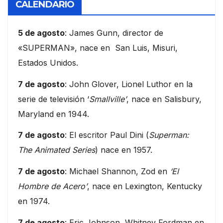
CALENDARIO
5 de agosto
: James Gunn, director de
«SUPERMAN», nace en San Luis, Misuri,
Estados Unidos.
7 de agosto
: John Glover, Lionel Luthor en la
serie de televisión ‘
Smallville’
, nace en Salisbury,
Maryland en 1944.
7 de agosto
: El escritor Paul Dini (
Superman:
The Animated Series
) nace en 1957.
7 de agosto
: Michael Shannon, Zod en
‘El
Hombre de Acero’
, nace en Lexington, Kentucky
en 1974.
7 de agosto
: Eric Johnson, Whitney Fordman en