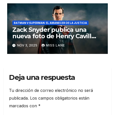
BATMAN V SUPERMAN: EL AMANECER DE LA JUSTICIA
Zack Snyder publica una
nueva foto de Henry Cavill
como Superman
NOV 3, 2025
MISS LANE
Deja una respuesta
Tu dirección de correo electrónico no será
publicada.
Los campos obligatorios están
marcados con
*