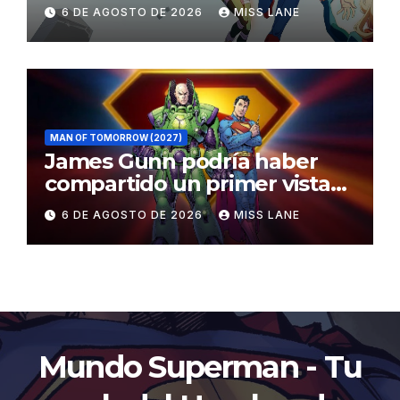
Superman»
6 DE AGOSTO DE 2026
MISS LANE
MAN OF TOMORROW (2027)
James Gunn podría haber
compartido un primer vistazo
al traje de Brainiac
6 DE AGOSTO DE 2026
MISS LANE
Mundo Superman - Tu