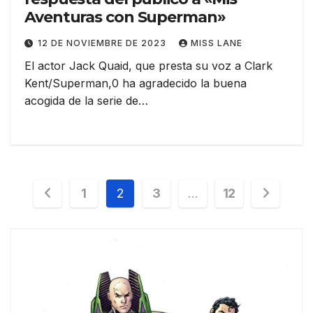
Aventuras con Superman»
12 DE NOVIEMBRE DE 2023
MISS LANE
El actor Jack Quaid, que presta su voz a Clark
Kent/Superman,0 ha agradecido la buena
acogida de la serie de…
Paginación
1
2
3
…
12
de
entradas