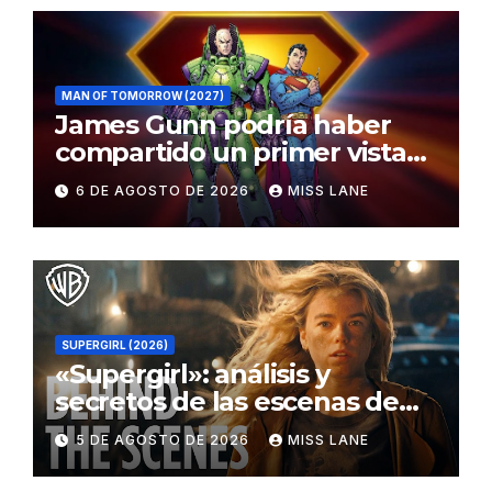
MAN OF TOMORROW (2027)
James Gunn podría haber
compartido un primer vistazo
al traje de Brainiac
6 DE AGOSTO DE 2026
MISS LANE
SUPERGIRL (2026)
«Supergirl»: análisis y
secretos de las escenas de
lucha
5 DE AGOSTO DE 2026
MISS LANE