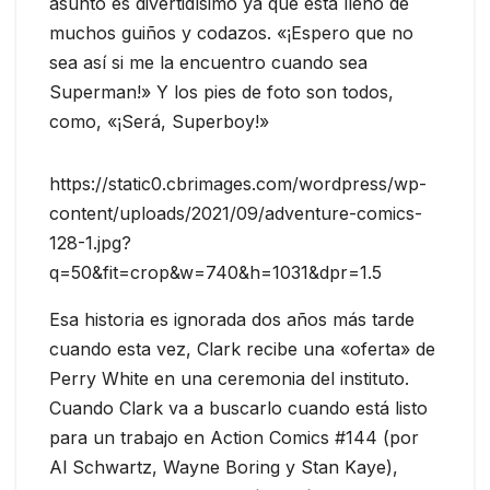
asunto es divertidísimo ya que está lleno de
muchos guiños y codazos. «¡Espero que no
sea así si me la encuentro cuando sea
Superman!» Y los pies de foto son todos,
como, «¡Será, Superboy!»
https://static0.cbrimages.com/wordpress/wp-
content/uploads/2021/09/adventure-comics-
128-1.jpg?
q=50&fit=crop&w=740&h=1031&dpr=1.5
Esa historia es ignorada dos años más tarde
cuando esta vez, Clark recibe una «oferta» de
Perry White en una ceremonia del instituto.
Cuando Clark va a buscarlo cuando está listo
para un trabajo en Action Comics #144 (por
Al Schwartz, Wayne Boring y Stan Kaye),