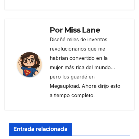
entradas
o
k
Por
Miss Lane
Diseñé miles de inventos
revolucionarios que me
habrían convertido en la
mujer más rica del mundo…
pero los guardé en
Megaupload. Ahora dirijo esto
a tiempo completo.
Entrada relacionada