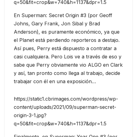
q=50&fit=crop&w=740&h=1137&dpr=1.5
En Superman: Secret Origin #3 (por Geoff
Johns, Gary Frank, Jon Sibal y Brad
Anderson), es puramente económico, ya que
el Planet está perdiendo reporteros a destajo.
Así pues, Perry está dispuesto a contratar a
casi cualquiera. Pero Lois ve a través de eso y
sabe que Perry obviamente vio ALGO en Clark
y así, tan pronto como llega al trabajo, decide
trabajar con él en una exposición…
https://static1.cbrimages.com/wordpress/wp-
content/uploads/2021/09/superman-secret-
origin-3-1.jpg?
q=50&fit=crop&w=740&h=1137&dpr=1.5
Finalmente, en Superman: Year One #3 (por