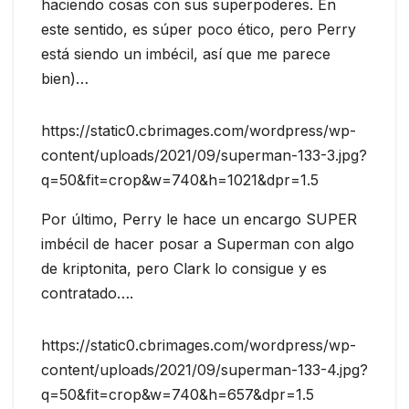
haciendo cosas con sus superpoderes. En
este sentido, es súper poco ético, pero Perry
está siendo un imbécil, así que me parece
bien)…
https://static0.cbrimages.com/wordpress/wp-
content/uploads/2021/09/superman-133-3.jpg?
q=50&fit=crop&w=740&h=1021&dpr=1.5
Por último, Perry le hace un encargo SUPER
imbécil de hacer posar a Superman con algo
de kriptonita, pero Clark lo consigue y es
contratado….
https://static0.cbrimages.com/wordpress/wp-
content/uploads/2021/09/superman-133-4.jpg?
q=50&fit=crop&w=740&h=657&dpr=1.5