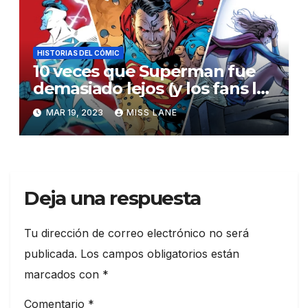
HISTORIAS DEL CÓMIC
10 veces que Superman fue
demasiado lejos (y los fans lo
odiaron)
MAR 19, 2023
MISS LANE
Deja una respuesta
Tu dirección de correo electrónico no será
publicada.
Los campos obligatorios están
marcados con
*
Comentario
*