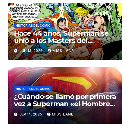
HISTORIAS DEL CÓMIC
Hace 44 años, Superman se
unió a los Masters del
Universo en un crossover
JUN 13, 2026
MISS LANE
inolvidable
HISTORIAS DEL CÓMIC
¿Cuándo se llamó por primera
vez a Superman «el Hombre
del Mañana»?
SEP 14, 2025
MISS LANE