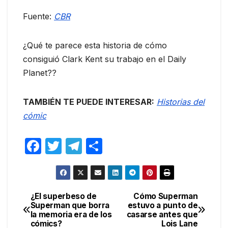
Fuente:
CBR
¿Qué te parece esta historia de cómo
consiguió Clark Kent su trabajo en el Daily
Planet??
TAMBIÉN TE PUEDE INTERESAR:
Historias del
cómic
F
T
T
C
a
w
el
o
c
itt
e
m
e
er
gr
p
¿El superbeso de
Cómo Superman
Navegación
Superman que borra
estuvo a punto de
b
a
ar
la memoria era de los
casarse antes que
de
o
m
tir
cómics?
Lois Lane