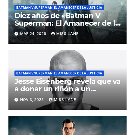
BATMAN V SUPERMAN: EL AMANECER DE LA JUSTICIA
Diez años de «Batman V
Superman: El Amanecer de la
Justicia»
MAR 24, 2026
MISS LANE
BATMAN V SUPERMAN: EL AMANECER DE LA JUSTICIA
Jesse Eisenberg revela que va
a donar un riñón a un
desconocido
NOV 3, 2025
MISS LANE