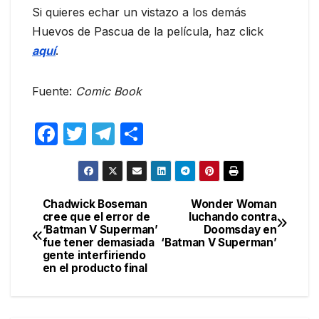
Si quieres echar un vistazo a los demás
Huevos de Pascua de la película, haz click
aquí
.
Fuente:
Comic Book
F
T
T
C
a
w
el
o
c
itt
e
m
e
er
gr
p
Chadwick Boseman
Wonder Woman
Navegación
cree que el error de
luchando contra
b
a
ar
‘Batman V Superman’
Doomsday en
de
o
m
tir
fue tener demasiada
‘Batman V Superman’
gente interfiriendo
entradas
o
en el producto final
k