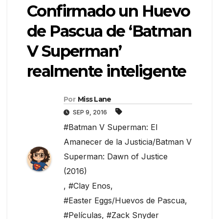
Confirmado un Huevo
de Pascua de ‘Batman
V Superman’
realmente inteligente
Por
Miss Lane
SEP 9, 2016
#Batman V Superman: El
Amanecer de la Justicia/Batman V
Superman: Dawn of Justice
(2016)
,
#Clay Enos
,
#Easter Eggs/Huevos de Pascua
,
#Películas
,
#Zack Snyder