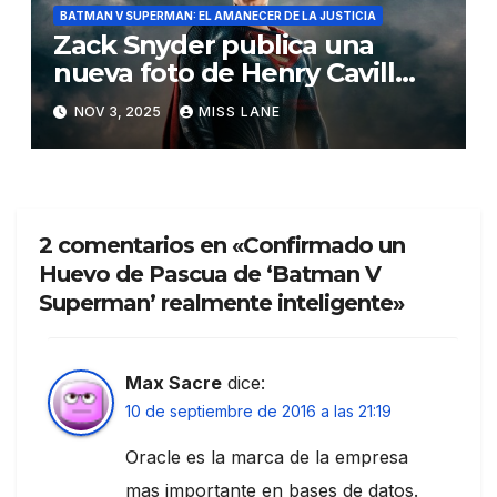
BATMAN V SUPERMAN: EL AMANECER DE LA JUSTICIA
Zack Snyder publica una
nueva foto de Henry Cavill
como Superman
NOV 3, 2025
MISS LANE
2 comentarios en «Confirmado un
Huevo de Pascua de ‘Batman V
Superman’ realmente inteligente»
Max Sacre
dice:
10 de septiembre de 2016 a las 21:19
Oracle es la marca de la empresa
mas importante en bases de datos.