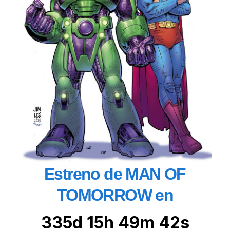
Estreno de MAN OF
TOMORROW en
335d 15h 49m 41s