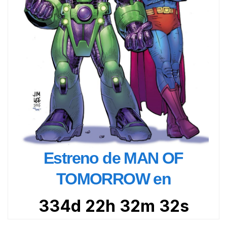
Estreno de MAN OF
TOMORROW en
334d 22h 32m 30s