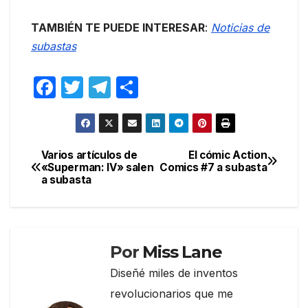
TAMBIÉN TE PUEDE INTERESAR
:
Noticias de
subastas
F
T
T
C
a
w
el
o
c
itt
e
m
e
er
gr
p
Varios artículos de
El cómic Action
Navegación
«Superman: IV» salen
Comics #7 a subasta
b
a
ar
a subasta
de
o
m
tir
entradas
o
k
Por
Miss Lane
Diseñé miles de inventos
revolucionarios que me