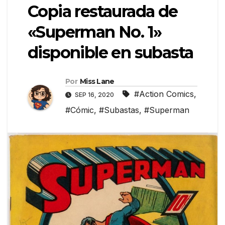
Copia restaurada de
«Superman No. 1»
disponible en subasta
Por
Miss Lane
#Action Comics
,
SEP 16, 2020
#Cómic
,
#Subastas
,
#Superman