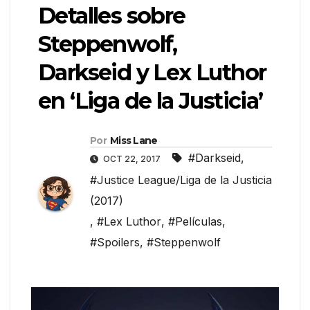
Detalles sobre
Steppenwolf,
Darkseid y Lex Luthor
en ‘Liga de la Justicia’
Por
Miss Lane
#Darkseid
,
OCT 22, 2017
#Justice League/Liga de la Justicia
(2017)
,
#Lex Luthor
,
#Películas
,
#Spoilers
,
#Steppenwolf