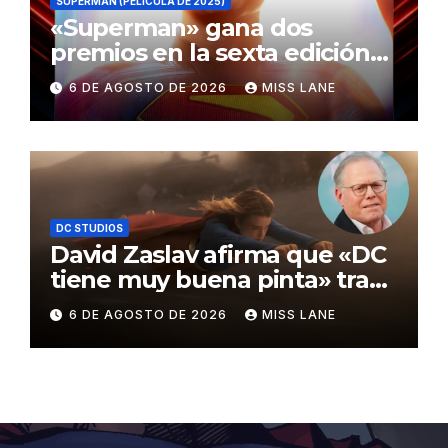
SUPERMAN (PELÍCULA DE 2025)
«Superman» gana dos
premios en la sexta edición
de los Critics Choice Super
6 DE AGOSTO DE 2026
MISS LANE
Awards
DC STUDIOS
David Zaslav afirma que «DC
tiene muy buena pinta» tras
el fracaso de «Supergirl»
6 DE AGOSTO DE 2026
MISS LANE