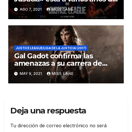
distancia
AGO 7, 2021
MISS LANE
JUSTICE LEAGUE/LIGA DE LA JUSTICIA (2017)
Gal Gadot confirma las
amenazas a su carrera de
Joss Whedon
MAY 9, 2021
MISS LANE
Deja una respuesta
Tu dirección de correo electrónico no será