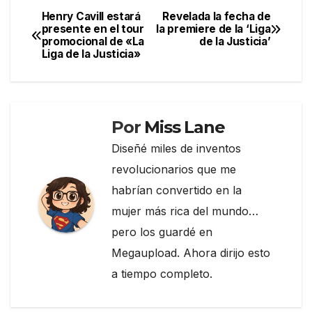
e
er
gr
p
Henry Cavill estará
Revelada la fecha de
Navegación
presente en el tour
la premiere de la ‘Liga
b
a
ar
promocional de «La
de la Justicia’
de
o
m
tir
Liga de la Justicia»
entradas
o
k
Por
Miss Lane
Diseñé miles de inventos
revolucionarios que me
habrían convertido en la
mujer más rica del mundo…
pero los guardé en
Megaupload. Ahora dirijo esto
a tiempo completo.