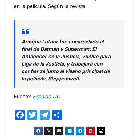
en la película. Según la revista:
Aunque Luthor fue encarcelado al
final de Batman v Superman: El
Amanecer de la Justicia, vuelve para
Liga de la Justicia, y trabajará con
confianza junto al villano principal de
la película, Steppenwolf.
Fuente:
Espacio DC
F
T
T
C
a
w
el
o
c
itt
e
m