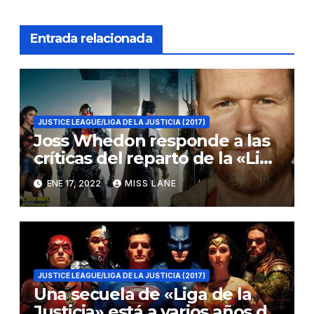
Entrada relacionada
JUSTICE LEAGUE/LIGA DE LA JUSTICIA (2017)
Joss Whedon responde a las
críticas del reparto de la «Liga
de la Justicia»
ENE 17, 2022
MISS LANE
JUSTICE LEAGUE/LIGA DE LA JUSTICIA (2017)
Una secuela de «Liga de la
Justicia» está a varios años de