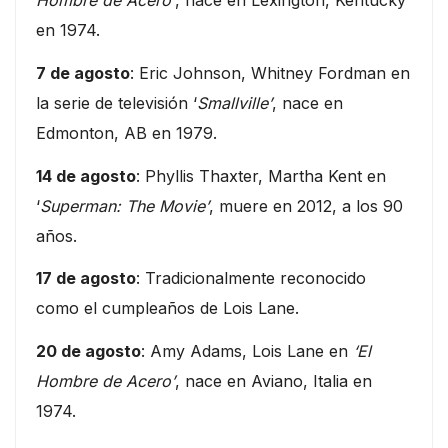
Hombre de Acero’
, nace en Lexington, Kentucky
en 1974.
7 de agosto
: Eric Johnson, Whitney Fordman en
la serie de televisión ‘
Smallville’
, nace en
Edmonton, AB en 1979.
14 de agosto
: Phyllis Thaxter, Martha Kent en
‘
Superman: The Movie’
, muere en 2012, a los 90
años.
17 de agosto
: Tradicionalmente reconocido
como el cumpleaños de Lois Lane.
20 de agosto
: Amy Adams, Lois Lane en
‘El
Hombre de Acero’
, nace en Aviano, Italia en
1974.