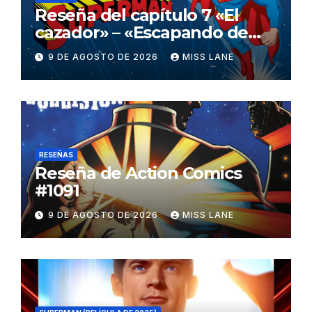
Reseña del capítulo 7 «El
cazador» – «Escapando de
casa» de «Superman»
9 DE AGOSTO DE 2026
MISS LANE
RESEÑAS
Reseña de Action Comics
#1091
9 DE AGOSTO DE 2026
MISS LANE