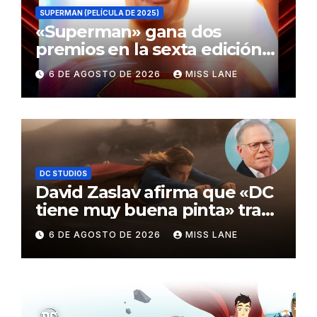
SUPERMAN (PELÍCULA DE 2025)
«Superman» gana dos
premios en la sexta edición
de los Critics Choice Super
6 DE AGOSTO DE 2026
MISS LANE
Awards
DC STUDIOS
David Zaslav afirma que «DC
tiene muy buena pinta» tras
el fracaso de «Supergirl»
6 DE AGOSTO DE 2026
MISS LANE