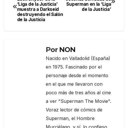
b
a
ar
‘Liga de la Justicia’
Superman en la ‘Liga
de
o
m
tir
muestra a Darkseid
de la Justicia’
destruyendo el Salón
entradas
o
de la Justicia
k
Por
NON
Nacido en Valladolid (España)
en 1975. Fascinado por el
personaje desde el momento
en el que me llevaron con
poco más de tres años al cine
a ver "Superman The Movie".
Voraz lector de cómics de
Superman, el Hombre
Murciélago, y sí, lo confieso...