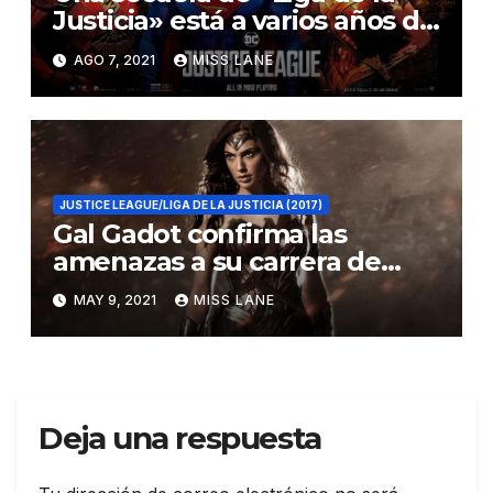
Justicia» está a varios años de
distancia
AGO 7, 2021
MISS LANE
JUSTICE LEAGUE/LIGA DE LA JUSTICIA (2017)
Gal Gadot confirma las
amenazas a su carrera de
Joss Whedon
MAY 9, 2021
MISS LANE
Deja una respuesta