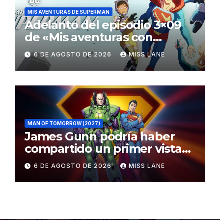
MIS AVENTURAS DE SUPERMAN
Adelanto del episodio 3×09
de «Mis aventuras con
Superman»
6 DE AGOSTO DE 2026
MISS LANE
MAN OF TOMORROW (2027)
James Gunn podría haber
compartido un primer vistazo
al traje de Brainiac
6 DE AGOSTO DE 2026
MISS LANE