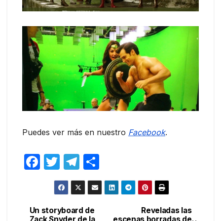
Puedes ver más en nuestro
Facebook
.
F
T
T
C
a
w
el
o
c
itt
e
m
e
er
gr
p
Un storyboard de
Reveladas las
Navegación
Zack Snyder de la
escenas borradas de