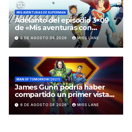
MIS AVENTURAS DE SUPERMAN
Adelanto del episodio 3×09
de «Mis aventuras con
Superman»
6 DE AGOSTO DE 2026
MISS LANE
MAN OF TOMORROW (2027)
James Gunn podría haber
compartido un primer vistazo
al traje de Brainiac
6 DE AGOSTO DE 2026
MISS LANE