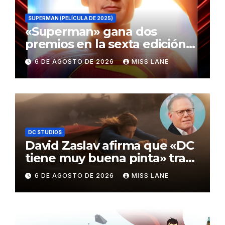
SUPERMAN (PELÍCULA DE 2025)
«Superman» gana dos
premios en la sexta edición
de los Critics Choice Super
6 DE AGOSTO DE 2026
MISS LANE
Awards
DC STUDIOS
David Zaslav afirma que «DC
tiene muy buena pinta» tras
el fracaso de «Supergirl»
6 DE AGOSTO DE 2026
MISS LANE