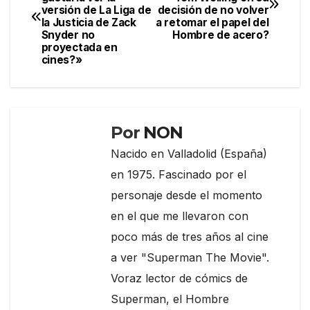
de
o
m
tir
versión de La Liga de
decisión de no volver
la Justicia de Zack
a retomar el papel del
entradas
o
Snyder no
Hombre de acero?
proyectada en
k
cines?»
Por
NON
Nacido en Valladolid (España)
en 1975. Fascinado por el
personaje desde el momento
en el que me llevaron con
poco más de tres años al cine
a ver "Superman The Movie".
Voraz lector de cómics de
Superman, el Hombre