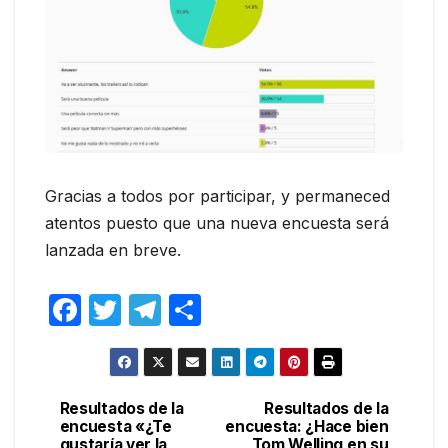
Gracias a todos por participar, y permaneced
atentos puesto que una nueva encuesta será
lanzada en breve.
F
T
T
C
a
w
el
o
c
itt
e
m
e
er
gr
p
Resultados de la
Resultados de la
Navegación
encuesta «¿Te
encuesta: ¿Hace bien
b
a
ar
gustaría ver la
Tom Welling en su