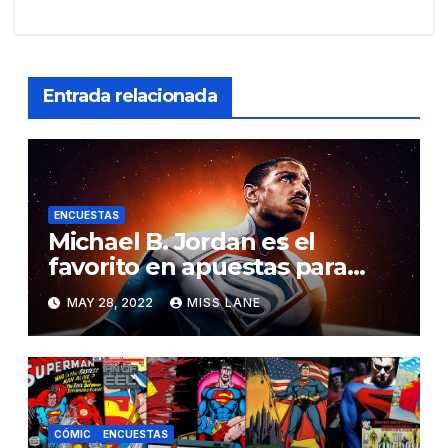
Entrada relacionada
ENCUESTAS
Michael B. Jordan es el
favorito en apuestas para
interpretar al próximo
MAY 28, 2022
MISS LANE
Superman
CÓMIC
ENCUESTAS