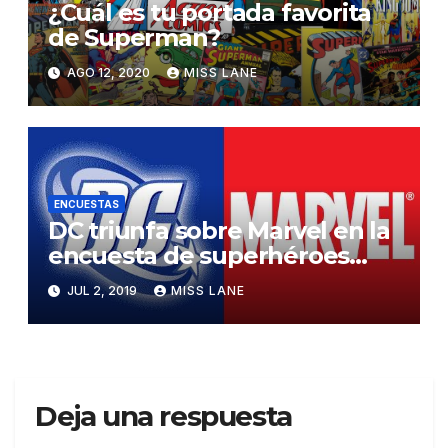
¿Cuál es tu portada favorita
de Superman?
AGO 12, 2020
MISS LANE
ENCUESTAS
DC triunfa sobre Marvel en la
encuesta de superhéroes
estatales en Estados Unidos
JUL 2, 2019
MISS LANE
Deja una respuesta