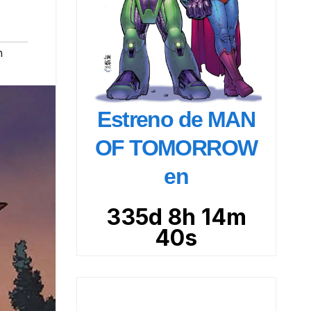
n
Estreno de MAN
OF TOMORROW
en
335d 8h 14m
39s