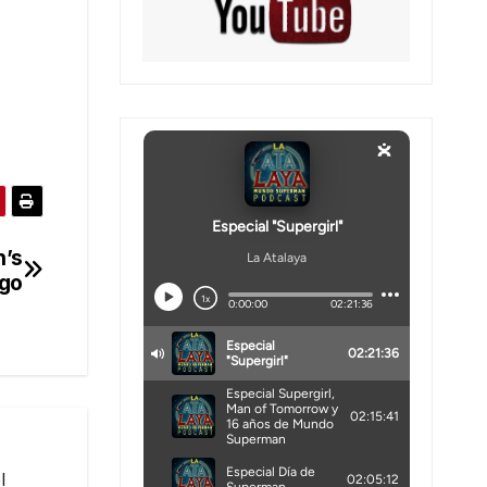
n’s
ngo
l