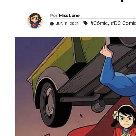
Por
Miss Lane
#Cómic
,
#DC Comi
JUN 11, 2021