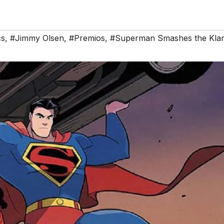
cs
,
#Jimmy Olsen
,
#Premios
,
#Superman Smashes the Kla