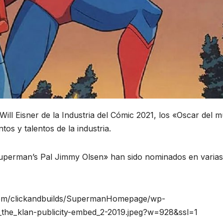
ill Eisner de la Industria del Cómic 2021, los «Oscar del 
os y talentos de la industria.
erman’s Pal Jimmy Olsen» han sido nominados en varias
om/clickandbuilds/SupermanHomepage/wp-
the_klan-publicity-embed_2-2019.jpeg?w=928&ssl=1