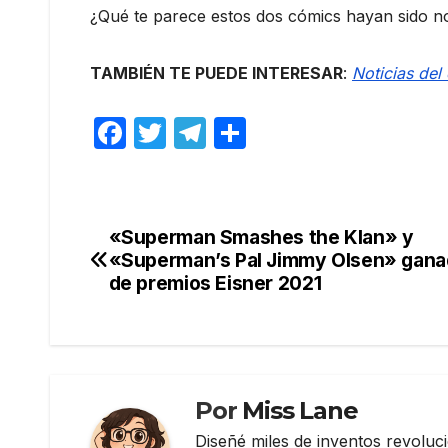
¿Qué te parece estos dos cómics hayan sido n
TAMBIÉN TE PUEDE INTERESAR
:
Noticias del
F
T
T
C
a
w
el
o
c
itt
e
m
e
er
gr
p
«Superman Smashes the Klan» y
Navegación
b
a
ar
«Superman’s Pal Jimmy Olsen» gana
de
de premios Eisner 2021
o
m
tir
o
entradas
k
Por
Miss Lane
Diseñé miles de inventos revoluc