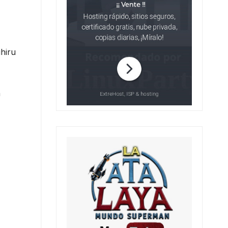
hiru
n