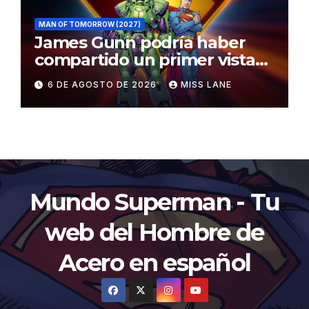
MAN OF TOMORROW (2027)
James Gunn podría haber
compartido un primer vistazo
al traje de Brainiac
6 DE AGOSTO DE 2026
MISS LANE
Mundo Superman - Tu
web del Hombre de
Acero en español