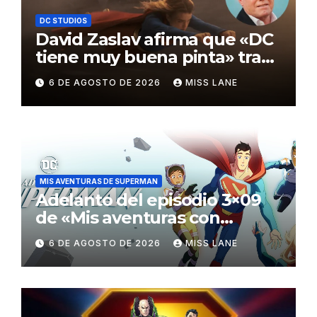
DC STUDIOS
David Zaslav afirma que «DC
tiene muy buena pinta» tras
el fracaso de «Supergirl»
6 DE AGOSTO DE 2026
MISS LANE
MIS AVENTURAS DE SUPERMAN
Adelanto del episodio 3×09
de «Mis aventuras con
Superman»
6 DE AGOSTO DE 2026
MISS LANE