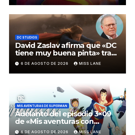
DC STUDIOS
David Zaslav afirma que «DC
tiene muy buena pinta» tras
el fracaso de «Supergirl»
6 DE AGOSTO DE 2026
MISS LANE
MIS AVENTURAS DE SUPERMAN
Adelanto del episodio 3×09
de «Mis aventuras con
Superman»
6 DE AGOSTO DE 2026
MISS LANE