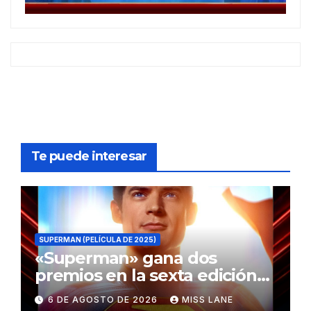
Te puede interesar
SUPERMAN (PELÍCULA DE 2025)
«Superman» gana dos
premios en la sexta edición
de los Critics Choice Super
6 DE AGOSTO DE 2026
MISS LANE
Awards