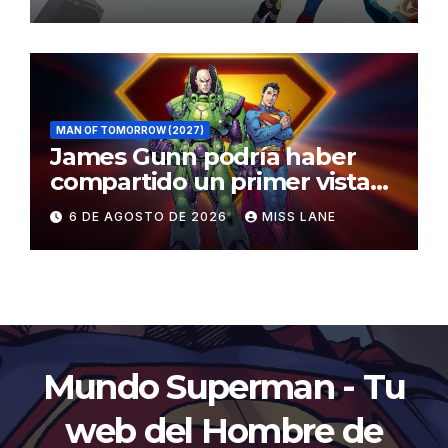
MAN OF TOMORROW (2027)
James Gunn podría haber
compartido un primer vistazo
al traje de Brainiac
6 DE AGOSTO DE 2026
MISS LANE
Mundo Superman - Tu
web del Hombre de