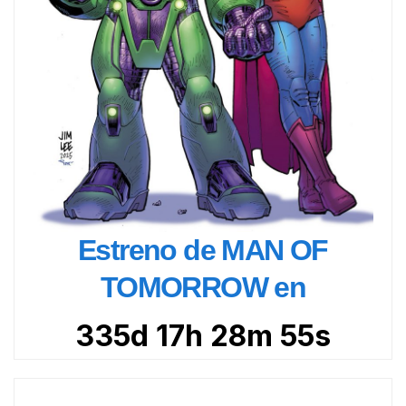
Estreno de MAN OF
TOMORROW en
335d 17h 28m 54s