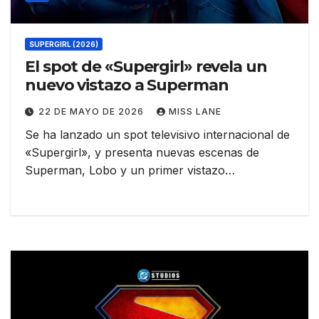
SUPERGIRL (2026)
El spot de «Supergirl» revela un
nuevo vistazo a Superman
22 DE MAYO DE 2026
MISS LANE
Se ha lanzado un spot televisivo internacional de
«Supergirl», y presenta nuevas escenas de
Superman, Lobo y un primer vistazo…