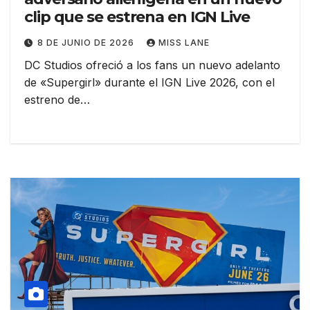
clip que se estrena en IGN Live
8 DE JUNIO DE 2026
MISS LANE
DC Studios ofreció a los fans un nuevo adelanto
de «Supergirl» durante el IGN Live 2026, con el
estreno de…