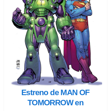
Estreno de MAN OF
TOMORROW en