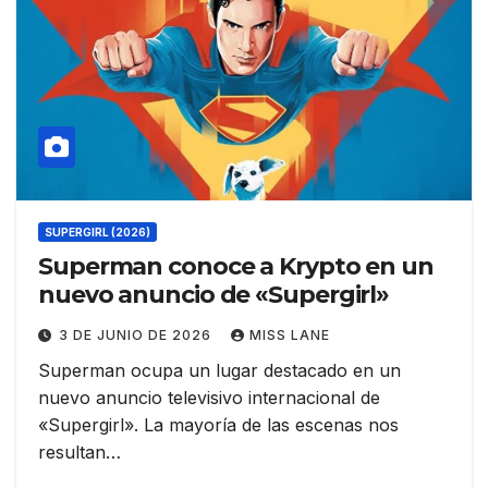
SUPERGIRL (2026)
Superman conoce a Krypto en un
nuevo anuncio de «Supergirl»
3 DE JUNIO DE 2026
MISS LANE
Superman ocupa un lugar destacado en un
nuevo anuncio televisivo internacional de
«Supergirl». La mayoría de las escenas nos
resultan…