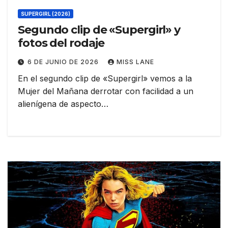
SUPERGIRL (2026)
Segundo clip de «Supergirl» y
fotos del rodaje
6 DE JUNIO DE 2026
MISS LANE
En el segundo clip de «Supergirl» vemos a la
Mujer del Mañana derrotar con facilidad a un
alienígena de aspecto…