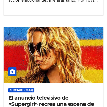
acción emocionantes. Mientras tanto, Hot Toys…
SUPERGIRL (2026)
El anuncio televisivo de
«Supergirl» recrea una escena de