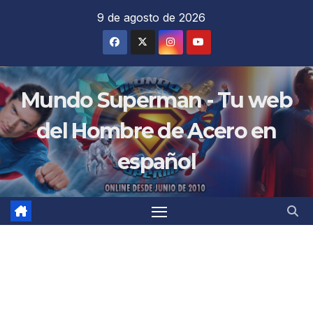
Saltar
9 de agosto de 2026
al
contenido
Mundo Superman - Tu web
del Hombre de Acero en
español