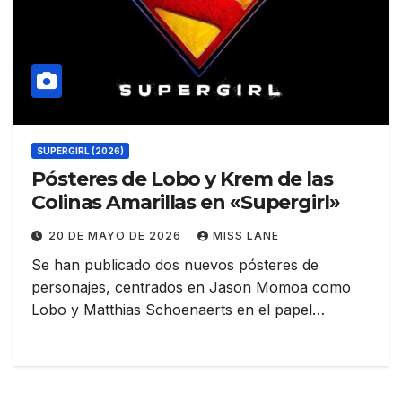
SUPERGIRL (2026)
Pósteres de Lobo y Krem de las
Colinas Amarillas en «Supergirl»
20 DE MAYO DE 2026
MISS LANE
Se han publicado dos nuevos pósteres de
personajes, centrados en Jason Momoa como
Lobo y Matthias Schoenaerts en el papel…