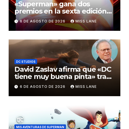
«Superman» gana dos
premios en la sexta edición
de los Critics Choice Super
6 DE AGOSTO DE 2026
MISS LANE
Awards
DC STUDIOS
David Zaslav afirma que «DC
tiene muy buena pinta» tras
el fracaso de «Supergirl»
6 DE AGOSTO DE 2026
MISS LANE
MIS AVENTURAS DE SUPERMAN