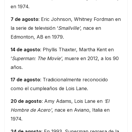
en 1974.
7 de agosto
: Eric Johnson, Whitney Fordman en
la serie de televisión ‘
Smallville’
, nace en
Edmonton, AB en 1979.
14 de agosto
: Phyllis Thaxter, Martha Kent en
‘
Superman: The Movie’
, muere en 2012, a los 90
años.
17 de agosto
: Tradicionalmente reconocido
como el cumpleaños de Lois Lane.
20 de agosto
: Amy Adams, Lois Lane en
‘El
Hombre de Acero’
, nace en Aviano, Italia en
1974.
24 de agosto
: En 1993, Superman regresa de la