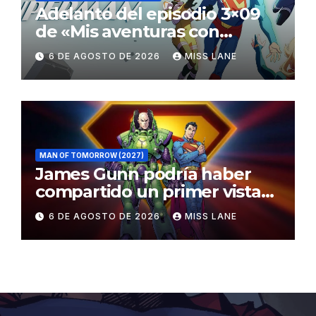
Adelanto del episodio 3×09
de «Mis aventuras con
Superman»
6 DE AGOSTO DE 2026
MISS LANE
MAN OF TOMORROW (2027)
James Gunn podría haber
compartido un primer vistazo
al traje de Brainiac
6 DE AGOSTO DE 2026
MISS LANE