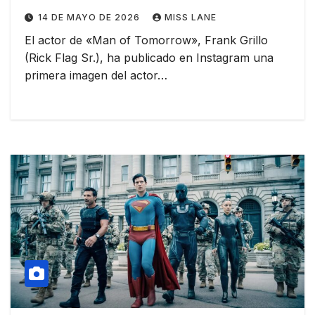
papel de un Lex Luthor marcado
14 DE MAYO DE 2026
MISS LANE
por la batalla
El actor de «Man of Tomorrow», Frank Grillo
(Rick Flag Sr.), ha publicado en Instagram una
primera imagen del actor…