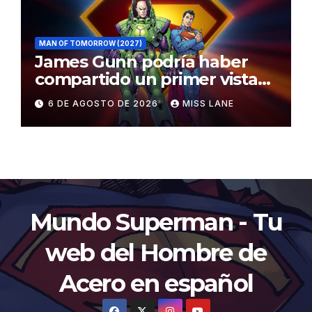
MAN OF TOMORROW (2027)
James Gunn podría haber
compartido un primer vistazo
al traje de Brainiac
6 DE AGOSTO DE 2026
MISS LANE
Mundo Superman - Tu
web del Hombre de
Acero en español