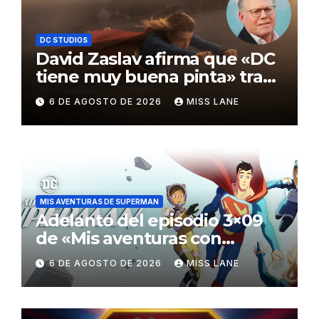
DC STUDIOS
David Zaslav afirma que «DC
tiene muy buena pinta» tras
el fracaso de «Supergirl»
6 DE AGOSTO DE 2026
MISS LANE
MIS AVENTURAS DE SUPERMAN
Adelanto del episodio 3×09
de «Mis aventuras con
Superman»
6 DE AGOSTO DE 2026
MISS LANE