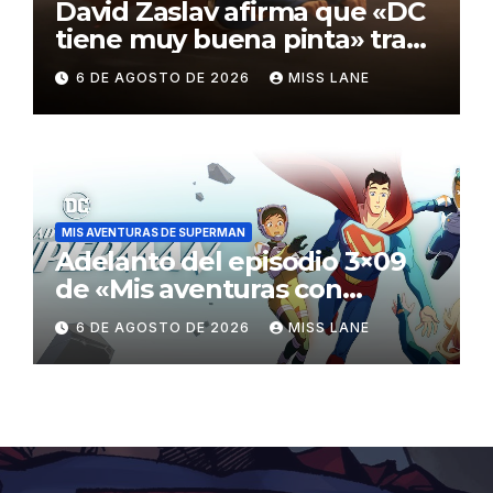
David Zaslav afirma que «DC
tiene muy buena pinta» tras
el fracaso de «Supergirl»
6 DE AGOSTO DE 2026
MISS LANE
MIS AVENTURAS DE SUPERMAN
Adelanto del episodio 3×09
de «Mis aventuras con
Superman»
6 DE AGOSTO DE 2026
MISS LANE