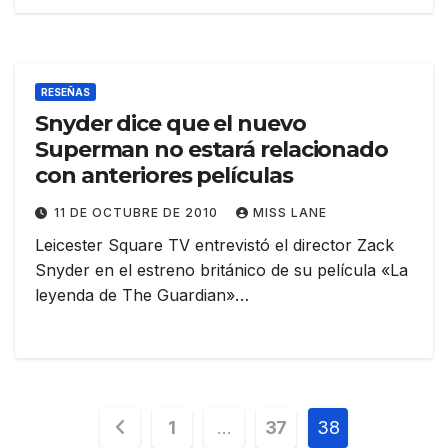
RESEÑAS
Snyder dice que el nuevo
Superman no estará relacionado
con anteriores películas
11 DE OCTUBRE DE 2010
MISS LANE
Leicester Square TV entrevistó el director Zack
Snyder en el estreno británico de su película «La
leyenda de The Guardian»…
Paginación
1
…
37
38