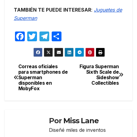
TAMBIÉN TE PUEDE INTERESAR
:
Juguetes de
Superman
F
T
T
C
a
w
el
o
c
itt
e
m
e
er
gr
p
Correas oficiales
Figura Superman
Navegación
para smartphones de
Sixth Scale de
b
a
ar
Superman
Sideshow
de
o
m
tir
disponibles en
Collectibles
MobyFox
entradas
o
k
Por
Miss Lane
Diseñé miles de inventos