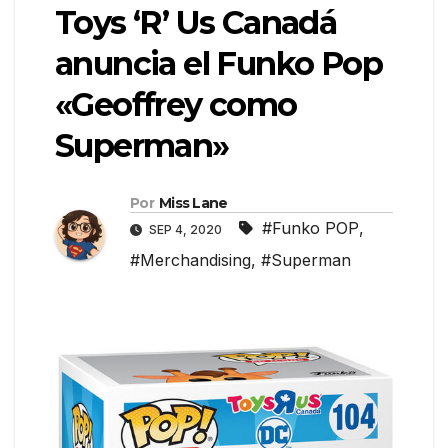
Toys ‘R’ Us Canadá
anuncia el Funko Pop
«Geoffrey como
Superman»
Por
Miss Lane
#Funko POP
,
SEP 4, 2020
#Merchandising
,
#Superman