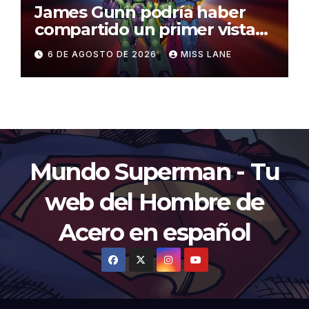
James Gunn podría haber
compartido un primer vistazo
al traje de Brainiac
6 DE AGOSTO DE 2026
MISS LANE
Mundo Superman - Tu
web del Hombre de
Acero en español