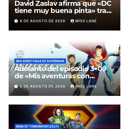
David Zaslav afirma que «DC
tiene muy buena pinta» tras
el fracaso de «Supergirl»
6 DE AGOSTO DE 2026
MISS LANE
MIS AVENTURAS DE SUPERMAN
Adelanto del episodio 3×09
de «Mis aventuras con
Superman»
6 DE AGOSTO DE 2026
MISS LANE
MAN OF TOMORROW (2027)