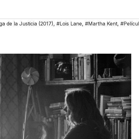
a de la Justicia (2017)
,
#Lois Lane
,
#Martha Kent
,
#Pelícu