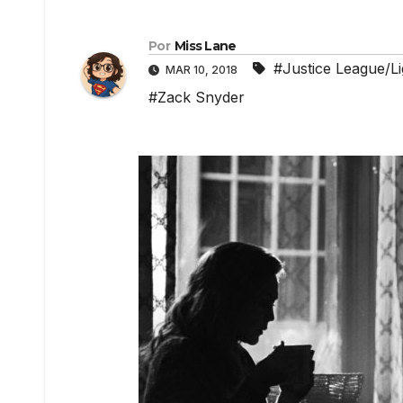
Por
Miss Lane
#Justice League/Lig
MAR 10, 2018
#Zack Snyder