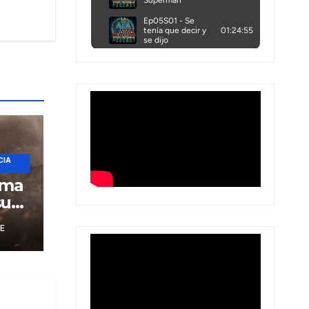
CIA
rma
su
E