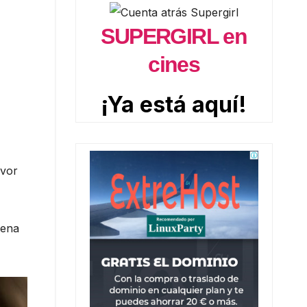
SUPERGIRL en
cines
¡Ya está aquí!
avor
cena