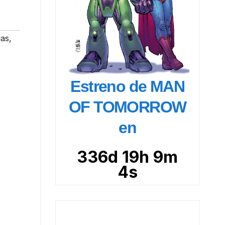
las
,
Estreno de MAN
OF TOMORROW
en
336d 19h 9m
2s