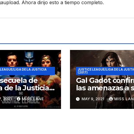
pload. Ahora dirijo esto a tiempo completo.
LEAGUE/LIGA DE LA JUSTICIA
JUSTICE LEAGUE/LIGA DE LA JUSTI
(2017)
secuela de
Gal Gadot confi
a de la Justicia»
las amenazas a 
 a varios años
carrera de Joss
, 2021
MISS LANE
MAY 9, 2021
MISS LAN
istancia
Whedon