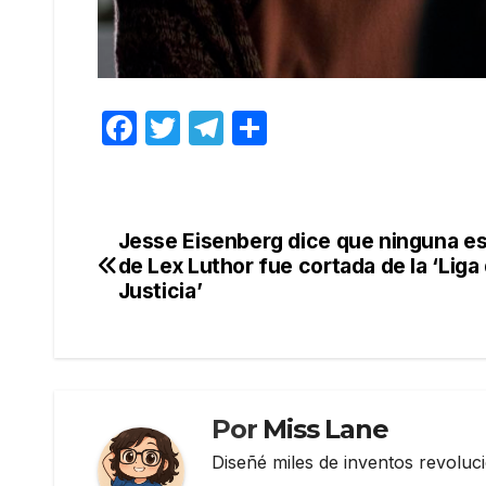
F
T
T
C
a
w
el
o
c
itt
e
m
e
er
gr
p
Jesse Eisenberg dice que ninguna e
Navegación
b
a
ar
de Lex Luthor fue cortada de la ‘Liga 
de
Justicia’
o
m
tir
o
entradas
k
Por
Miss Lane
Diseñé miles de inventos revoluc