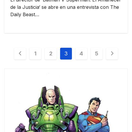
de la Justicia‘ se abre en una entrevista con The
Daily Beast…
Paginación
1
2
3
4
5
de
entradas