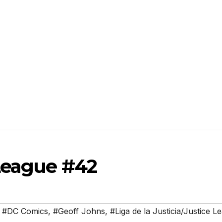
League #42
,
#DC Comics
,
#Geoff Johns
,
#Liga de la Justicia/Justice L