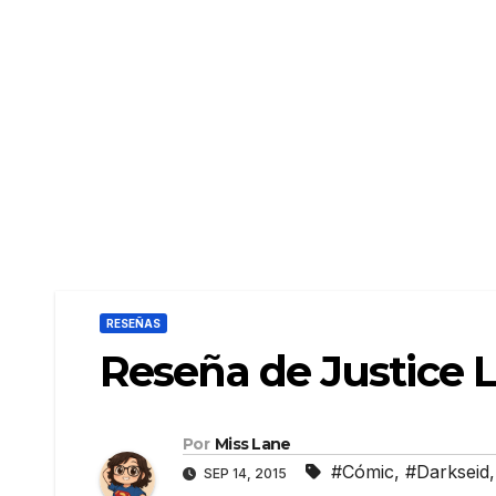
RESEÑAS
Reseña de Justice 
Por
Miss Lane
#Cómic
,
#Darkseid
SEP 14, 2015