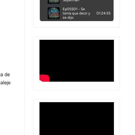
ga de
aleje