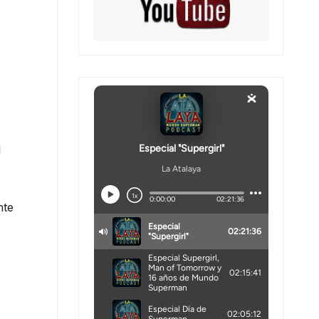
l
nte