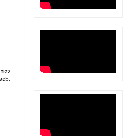
onios
rado.