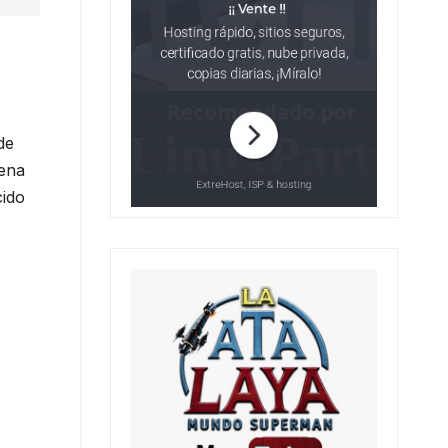
de
Lena
cido