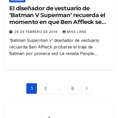
RESEÑAS
El diseñador de vestuario de
‘Batman V Superman’ recuerda el
momento en que Ben Affleck se
probó el traje de Batman por
26 DE FEBRERO DE 2016
MISS LANE
primera vez
‘Batman Superman v’ diseñador de vestuario
recuerda Ben Affleck probarse el traje de
Batman por primera vez La revista People…
Paginación
1
2
…
8
de
entradas