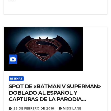
RESEÑAS
SPOT DE «BATMAN V SUPERMAN»
DOBLADO AL ESPAÑOL Y
CAPTURAS DE LA PARODIA
EMITIDA EN EL PROGRAMA DE
29 DE FEBRERO DE 2016
MISS LANE