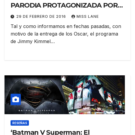
PARODIA PROTAGONIZADA POR
CAVILL Y AFFLECK EN EL
29 DE FEBRERO DE 2016
MISS LANE
PROGRAMA DE JIMMY KIMMEL
Tal y como informamos en fechas pasadas, con
motivo de la entrega de los Oscar, el programa
de Jimmy Kimmel…
RESEÑAS
‘Batman V Superman: El