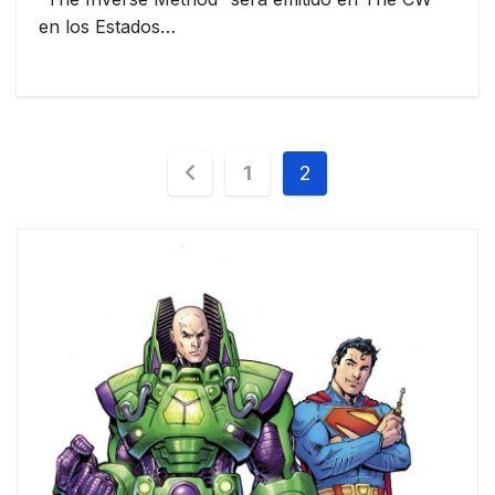
en los Estados…
Paginación
1
2
de
entradas