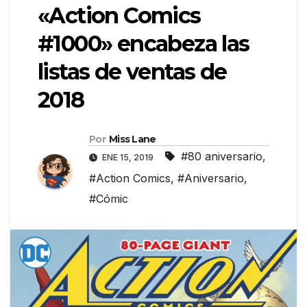
«Action Comics
#1000» encabeza las
listas de ventas de
2018
Por
Miss Lane
#80 aniversario
,
ENE 15, 2019
#Action Comics
,
#Aniversario
,
#Cómic