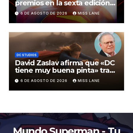
premios en la sexta edición
de los Critics Choice Super
6 DE AGOSTO DE 2026
MISS LANE
Awards
DC STUDIOS
David Zaslav afirma que «DC
tiene muy buena pinta» tras
el fracaso de «Supergirl»
6 DE AGOSTO DE 2026
MISS LANE
Mundo Superman - Tu