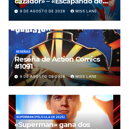
cazador» – «Escapando de
casa» de «Superman»
9 DE AGOSTO DE 2026
MISS LANE
RESEÑAS
Reseña de Action Comics
#1091
9 DE AGOSTO DE 2026
MISS LANE
SUPERMAN (PELÍCULA DE 2025)
«Superman» gana dos