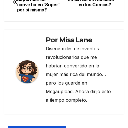
b
a
ar
convirtió en ‘Super’
en los Comics?
de
o
m
tir
por sí mismo?
entradas
o
k
Por
Miss Lane
Diseñé miles de inventos
revolucionarios que me
habrían convertido en la
mujer más rica del mundo…
pero los guardé en
Megaupload. Ahora dirijo esto
a tiempo completo.