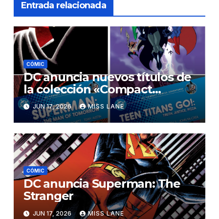
Entrada relacionada
CÓMIC
DC anuncia nuevos títulos de
la colección «Compact
Comics Adventures»
JUN 17, 2026
MISS LANE
CÓMIC
DC anuncia Superman: The
Stranger
JUN 17, 2026
MISS LANE