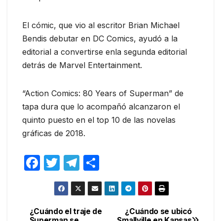
El cómic, que vio al escritor Brian Michael
Bendis debutar en DC Comics, ayudó a la
editorial a convertirse enla segunda editorial
detrás de Marvel Entertainment.
“Action Comics: 80 Years of Superman” de
tapa dura que lo acompañó alcanzaron el
quinto puesto en el top 10 de las novelas
gráficas de 2018.
F
T
T
C
a
w
el
o
c
itt
e
m
e
er
gr
p
¿Cuándo el traje de
¿Cuándo se ubicó
Navegación
Superman se
Smallville en Kansas