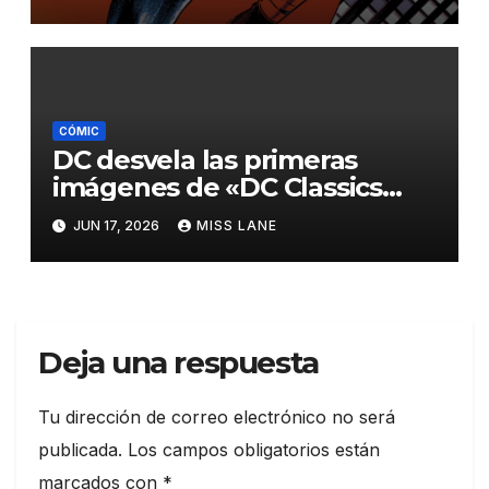
CÓMIC
DC desvela las primeras
imágenes de «DC Classics
Artist’s Edition, de José Luis
JUN 17, 2026
MISS LANE
García-López»
Deja una respuesta
Tu dirección de correo electrónico no será
publicada.
Los campos obligatorios están
marcados con
*