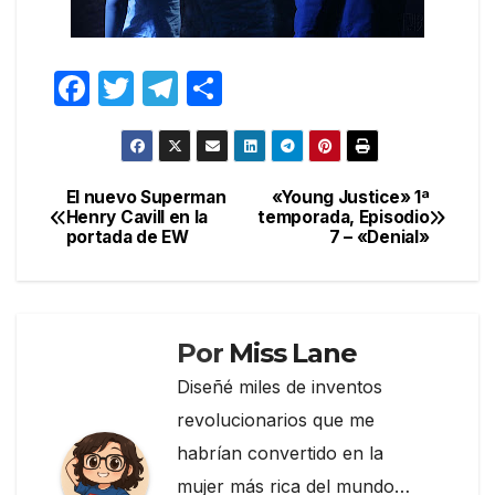
F
T
T
C
a
w
el
o
c
itt
e
m
e
er
gr
p
El nuevo Superman
«Young Justice» 1ª
Navegación
Henry Cavill en la
temporada, Episodio
b
a
ar
portada de EW
7 – «Denial»
de
o
m
tir
entradas
o
k
Por
Miss Lane
Diseñé miles de inventos
revolucionarios que me
habrían convertido en la
mujer más rica del mundo…