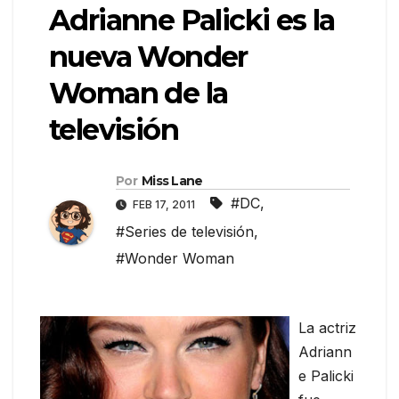
Adrianne Palicki es la
nueva Wonder
Woman de la
televisión
Por
Miss Lane
#DC
,
FEB 17, 2011
#Series de televisión
,
#Wonder Woman
La actriz
Adriann
e Palicki