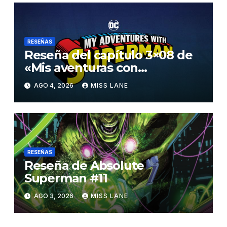
RESEÑAS
Reseña del capítulo 3×08 de
«Mis aventuras con
Superman»
AGO 4, 2026
MISS LANE
RESEÑAS
Reseña de Absolute
Superman #11
AGO 3, 2026
MISS LANE