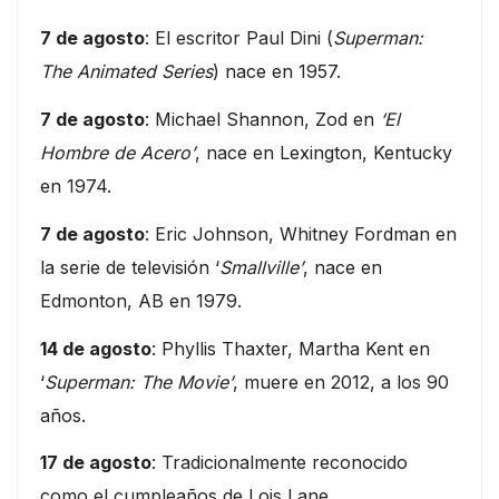
7 de agosto
: El escritor Paul Dini (
Superman:
The Animated Series
) nace en 1957.
7 de agosto
: Michael Shannon, Zod en
‘El
Hombre de Acero’
, nace en Lexington, Kentucky
en 1974.
7 de agosto
: Eric Johnson, Whitney Fordman en
la serie de televisión ‘
Smallville’
, nace en
Edmonton, AB en 1979.
14 de agosto
: Phyllis Thaxter, Martha Kent en
‘
Superman: The Movie’
, muere en 2012, a los 90
años.
17 de agosto
: Tradicionalmente reconocido
como el cumpleaños de Lois Lane.