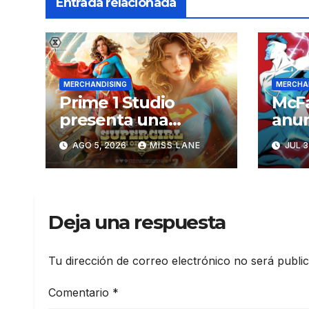
Entrada relacionada
MERCHANDISING
MERCHA
Prime 1 Studio
McFa
presenta una
anun
estatua de lujo de
de l
AGO 5, 2026
MISS LANE
JUL 3
«Supergirl: La Mujer
las 
del Mañana»
«Sup
«Su
Deja una respuesta
Tu dirección de correo electrónico no será publi
Comentario
*