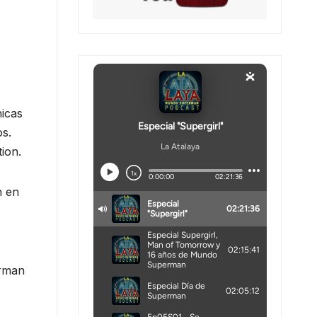
nicas
os.
ion.
n en
erman