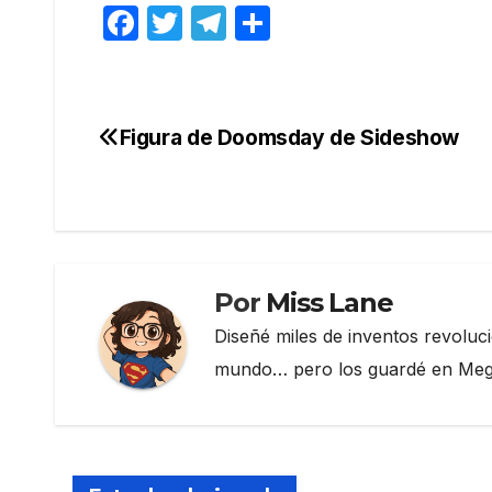
F
T
T
C
a
w
el
o
c
itt
e
m
e
er
gr
p
Figura de Doomsday de Sideshow
Navegación
b
a
ar
de
o
m
tir
o
entradas
k
Por
Miss Lane
Diseñé miles de inventos revoluc
mundo… pero los guardé en Megau