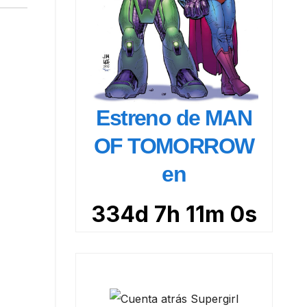
Estreno de MAN
OF TOMORROW
en
334d 7h 10m
58s