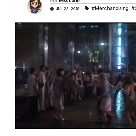
Por
Miss Lane
#Merchandising
,
#
JUL 23, 2018