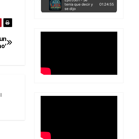
 un
o’
l