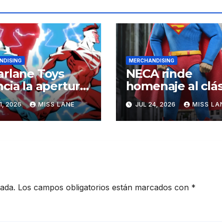
NDISING
MERCHANDISING
rlane Toys
NECA rinde
cia la apertura
homenaje al clás
a preventa de
Superman de
1, 2026
MISS LANE
JUL 24, 2026
MISS LA
figuras de acción
Christopher Ree
erman Rojo» y
perman Azul»
cada.
Los campos obligatorios están marcados con
*