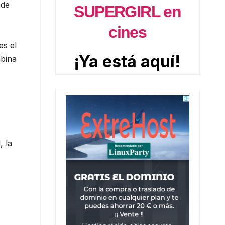
 de
SUPERGIRL en
cines
es el
abina
¡Ya está aquí!
, la