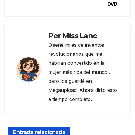
entradas
o
DVD
k
Por
Miss Lane
Diseñé miles de inventos
revolucionarios que me
habrían convertido en la
mujer más rica del mundo…
pero los guardé en
Megaupload. Ahora dirijo esto
a tiempo completo.
Entrada relacionada