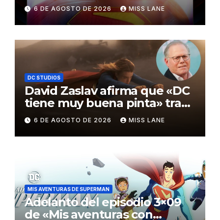
de los Critics Choice Super
6 DE AGOSTO DE 2026
MISS LANE
Awards
DC STUDIOS
David Zaslav afirma que «DC
tiene muy buena pinta» tras
el fracaso de «Supergirl»
6 DE AGOSTO DE 2026
MISS LANE
MIS AVENTURAS DE SUPERMAN
Adelanto del episodio 3×09
de «Mis aventuras con