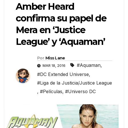
Amber Heard
confirma su papel de
Mera en ‘Justice
League’ y ‘Aquaman’
Por
Miss Lane
#Aquaman
,
MAR 18, 2016
#DC Extended Universe
,
#Liga de la Justicia/Justice League
,
#Películas
,
#Universo DC