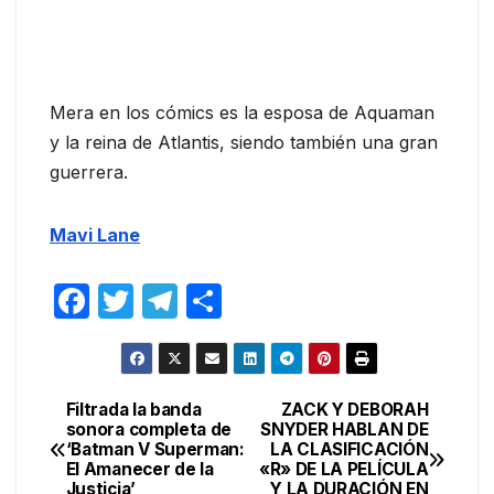
Mera en los cómics es la esposa de Aquaman
y la reina de Atlantis, siendo también una gran
guerrera.
Mavi Lane
F
T
T
C
a
w
el
o
c
itt
e
m
e
er
gr
p
Filtrada la banda
ZACK Y DEBORAH
Navegación
sonora completa de
SNYDER HABLAN DE
b
a
ar
‘Batman V Superman:
LA CLASIFICACIÓN
de
o
m
tir
El Amanecer de la
«R» DE LA PELÍCULA
Justicia’
Y LA DURACIÓN EN