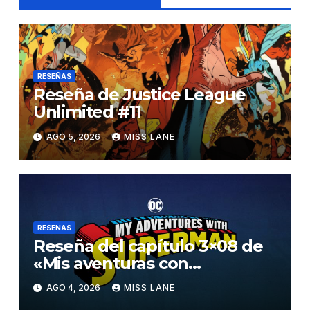
RESEÑAS
Reseña de Justice League
Unlimited #11
AGO 5, 2026
MISS LANE
RESEÑAS
Reseña del capítulo 3×08 de
«Mis aventuras con
Superman»
AGO 4, 2026
MISS LANE