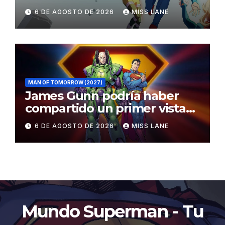
Superman»
6 DE AGOSTO DE 2026
MISS LANE
MAN OF TOMORROW (2027)
James Gunn podría haber
compartido un primer vistazo
al traje de Brainiac
6 DE AGOSTO DE 2026
MISS LANE
Mundo Superman - Tu