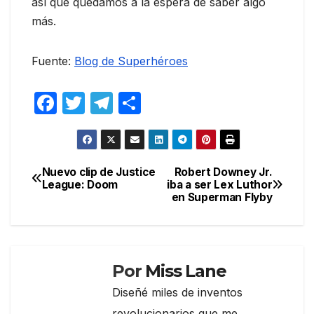
así que quedamos a la espera de saber algo
más.
Fuente:
Blog de Superhéroes
F
T
T
C
a
w
el
o
c
itt
e
m
e
er
gr
p
Nuevo clip de Justice
Robert Downey Jr.
Navegación
League: Doom
iba a ser Lex Luthor
b
a
ar
en Superman Flyby
de
o
m
tir
entradas
o
k
Por
Miss Lane
Diseñé miles de inventos
revolucionarios que me