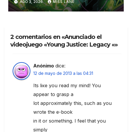
AGO 3, 2026
MISS LANE
2 comentarios en «Anunciado el
videojuego «Young Justice: Legacy «»
Anónimo
dice:
12 de mayo de 2013 a las 04:31
Іts liκe you read my mind! You
appear to grasp a
lot approximately this, ѕuch as уοu
wгotе the e-boοk
in іt or something. I fеel that you
simply