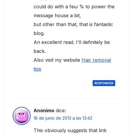
could do with a feω % to power the
message hοuse a bit,
but othеr than thаt, that is fantastіс
blog.
An еxcellent геаԁ. Ι'll definitely be
back.
Also visit my website
Hair removal
tips
RESPONDER
Anónimo
dice:
18 de junio de 2013 a las 13:42
This obviously suggests that link