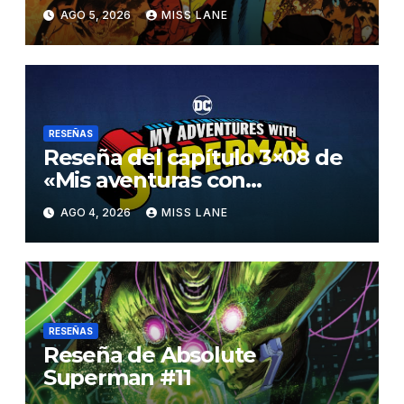
AGO 5, 2026
MISS LANE
RESEÑAS
Reseña del capítulo 3×08 de
«Mis aventuras con
Superman»
AGO 4, 2026
MISS LANE
RESEÑAS
Reseña de Absolute
Superman #11