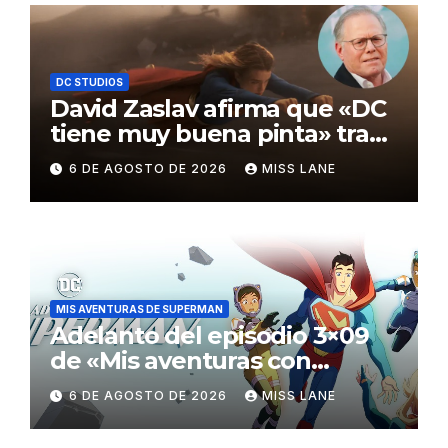
DC STUDIOS
David Zaslav afirma que «DC
tiene muy buena pinta» tras
el fracaso de «Supergirl»
6 DE AGOSTO DE 2026
MISS LANE
MIS AVENTURAS DE SUPERMAN
Adelanto del episodio 3×09
de «Mis aventuras con
Superman»
6 DE AGOSTO DE 2026
MISS LANE