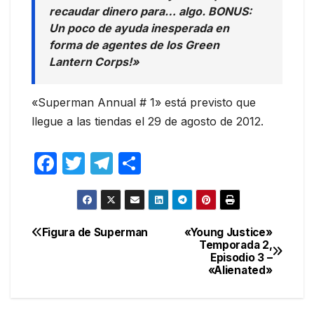
recaudar dinero para… algo. BONUS:
Un poco de ayuda inesperada en
forma de agentes de los Green
Lantern Corps!»
«Superman Annual # 1» está previsto que
llegue a las tiendas el 29 de agosto de 2012.
F
T
T
C
a
w
el
o
c
itt
e
m
e
er
gr
p
Figura de Superman
«Young Justice»
Navegación
Temporada 2,
b
a
ar
Episodio 3 –
de
o
m
tir
«Alienated»
entradas
o