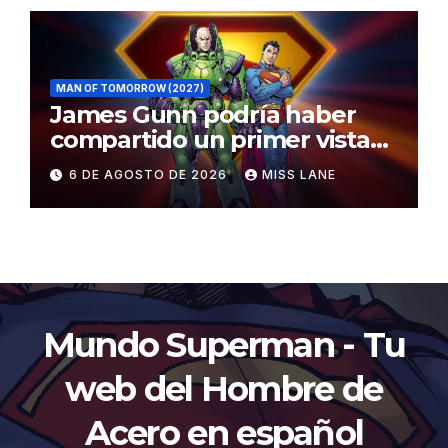
MAN OF TOMORROW (2027)
James Gunn podría haber
compartido un primer vistazo
al traje de Brainiac
6 DE AGOSTO DE 2026
MISS LANE
Mundo Superman - Tu
web del Hombre de
Acero en español