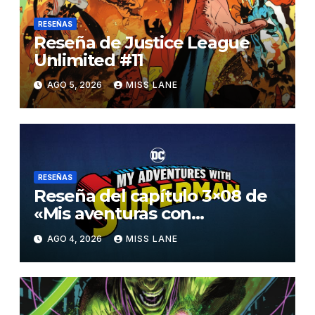
RESEÑAS
Reseña de Justice League
Unlimited #11
AGO 5, 2026
MISS LANE
RESEÑAS
Reseña del capítulo 3×08 de
«Mis aventuras con
Superman»
AGO 4, 2026
MISS LANE