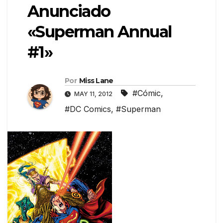
Anunciado
«Superman Annual
#1»
Por
Miss Lane
#Cómic
,
MAY 11, 2012
#DC Comics
,
#Superman