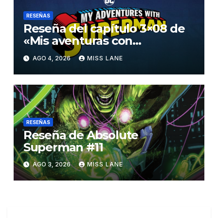
RESEÑAS
Reseña del capítulo 3×08 de
«Mis aventuras con
Superman»
AGO 4, 2026
MISS LANE
RESEÑAS
Reseña de Absolute
Superman #11
AGO 3, 2026
MISS LANE