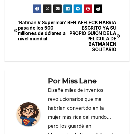
a
w
el
o
c
itt
e
m
e
er
gr
p
‘Batman V Superman’
BEN AFFLECK HABRÍA
Navegación
pasa de los 500
ESCRITO YA SU
b
a
ar
millones de dólares a
PROPIO GUIÓN DE LA
de
o
m
tir
nivel mundial
PELÍCULA DE
BATMAN EN
entradas
o
SOLITARIO
k
Por
Miss Lane
Diseñé miles de inventos
revolucionarios que me
habrían convertido en la
mujer más rica del mundo…
pero los guardé en