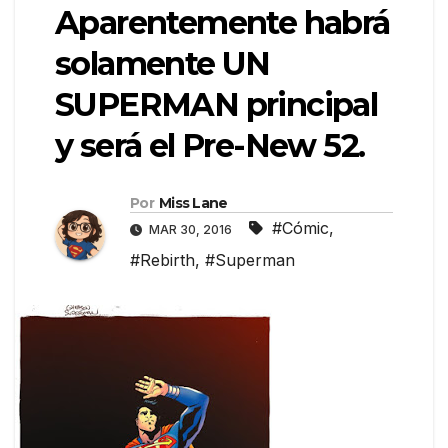
Aparentemente habrá
solamente UN
SUPERMAN principal
y será el Pre-New 52.
Por
Miss Lane
#Cómic
,
MAR 30, 2016
#Rebirth
,
#Superman