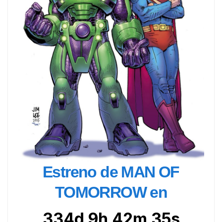
Estreno de MAN OF
TOMORROW en
334d 9h 42m 33s