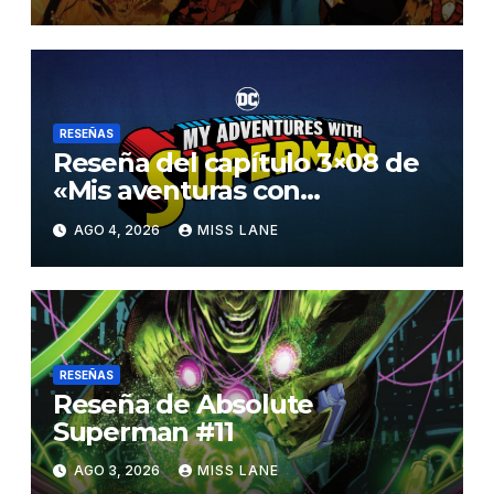
RESEÑAS
Reseña del capítulo 3×08 de
«Mis aventuras con
Superman»
AGO 4, 2026
MISS LANE
RESEÑAS
Reseña de Absolute
Superman #11
AGO 3, 2026
MISS LANE