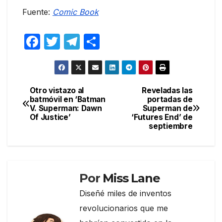
Fuente:
Comic Book
F
T
T
C
a
w
el
o
c
itt
e
m
e
er
gr
p
Otro vistazo al
Reveladas las
Navegación
batmóvil en ‘Batman
portadas de
b
a
ar
V. Superman: Dawn
Superman de
de
o
m
tir
Of Justice’
‘Futures End’ de
septiembre
entradas
o
k
Por
Miss Lane
Diseñé miles de inventos
revolucionarios que me