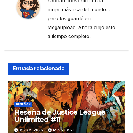
habrían convertido en la
mujer más rica del mundo…
pero los guardé en
Megaupload. Ahora dirijo esto
a tiempo completo.
Entrada relacionada
RESEÑAS
Reseña de Justice League
Unlimited #11
AGO 5, 2026
MISS LANE