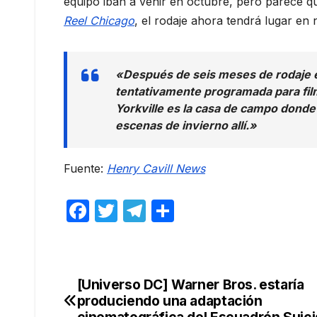
equipo iban a venir en octubre, pero parece 
Reel Chicago
, el rodaje ahora tendrá lugar en
«Después de seis meses de rodaje e
tentativamente programada para film
Yorkville es la casa de campo donde
escenas de invierno allí.»
Fuente:
Henry Cavill News
F
T
T
C
a
w
el
o
c
itt
e
m
e
er
gr
p
[Universo DC] Warner Bros. estaría
Navegación
b
a
ar
produciendo una adaptación
cinematográfica del Escuadrón Suic