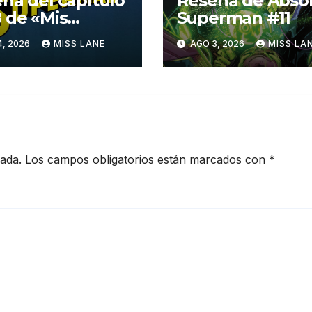
ña del capítulo
Reseña de Abso
 de «Mis
Superman #11
turas con
4, 2026
MISS LANE
AGO 3, 2026
MISS LA
erman»
cada.
Los campos obligatorios están marcados con
*