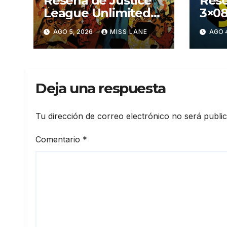
Reseña de Justice
Rese
League Unlimited
3×08
#11
aven
AGO 5, 2026
MISS LANE
AGO 
Sup
Deja una respuesta
Tu dirección de correo electrónico no será publi
Comentario
*