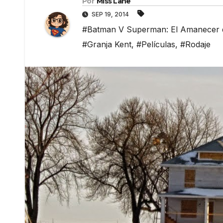
Por
Miss Lane
SEP 19, 2014
#Batman V Superman: El Amanecer de
#Granja Kent
,
#Películas
,
#Rodaje