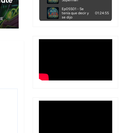
lute
NE