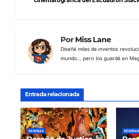
de
o
m
tir
o
entradas
k
Por
Miss Lane
Diseñé miles de inventos revoluc
mundo… pero los guardé en Megau
Entrada relacionada
RESEÑAS
RESEÑA