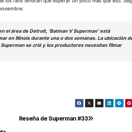
que los fans tendrán que esperar un poco más que eso. Se
 noviembre:
n el área de Detroit, ‘Batman V Superman’ está
ar en Illinois durante una o dos semanas. La ubicación d
 Superman se crió y los productores necesitan filmar
Reseña de Superman #33
ida