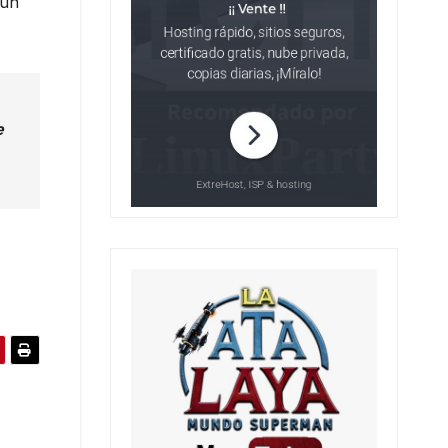
gún
e