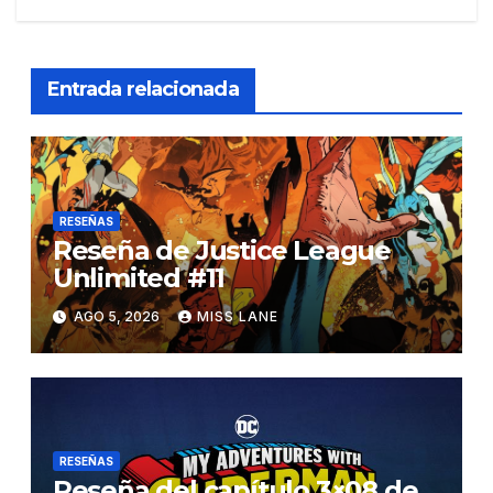
Entrada relacionada
RESEÑAS
Reseña de Justice League
Unlimited #11
AGO 5, 2026
MISS LANE
RESEÑAS
Reseña del capítulo 3×08 de