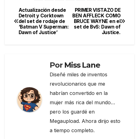
e
er
gr
p
Actualización desde
PRIMER VISTAZO DE
Navegación
Detroit y Corktown
BEN AFFLECK COMO
b
a
ar
del set de rodaje de
BRUCE WAYNE en el
de
o
m
tir
‘Batman V Superman:
set de BvS: Dawn of
Dawn of Justice’
Justice.
entradas
o
k
Por
Miss Lane
Diseñé miles de inventos
revolucionarios que me
habrían convertido en la
mujer más rica del mundo…
pero los guardé en
Megaupload. Ahora dirijo esto
a tiempo completo.