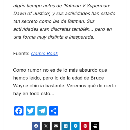
algún tiempo antes de ‘Batman V Superman:
Dawn of Justice’, y sus actividades han estado
tan secreto como las de Batman. Sus
actividades eran discretas también… pero en
una forma muy distinta e inesperada
.
Fuente:
Comic Book
Como rumor no es de lo más absurdo que
hemos leído, pero lo de la edad de Bruce
Wayne chirría bastante. Veremos qué de cierto
hay en todo esto…
F
T
T
C
a
w
el
o
c
itt
e
m