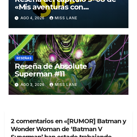
«Mis aventuras con
Superman»
AGO 4, 2026
MISS LANE
RESEÑAS
Reseña de Absolute
Superman #11
AGO 3, 2026
MISS LANE
2 comentarios en «[RUMOR] Batman y
Wonder Woman de ‘Batman V