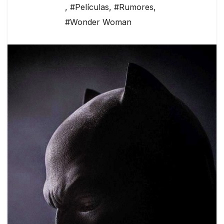
,
#Películas
,
#Rumores
,
#Wonder Woman