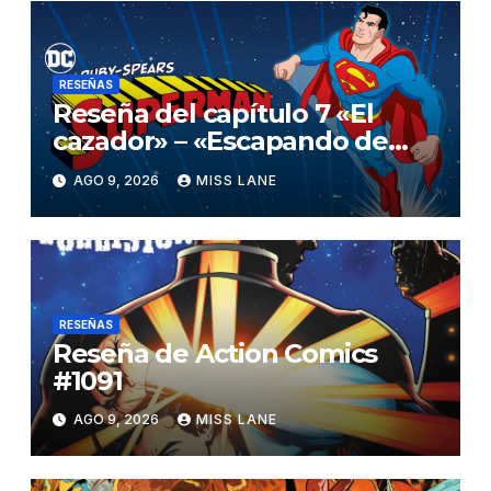
RESEÑAS
Reseña del capítulo 7 «El
cazador» – «Escapando de
casa» de «Superman»
AGO 9, 2026
MISS LANE
RESEÑAS
Reseña de Action Comics
#1091
AGO 9, 2026
MISS LANE