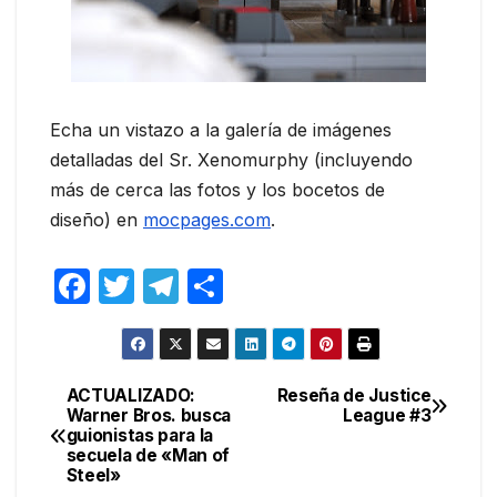
Echa un vistazo a la galería de imágenes
detalladas del Sr. Xenomurphy (incluyendo
más de cerca las fotos y los bocetos de
diseño) en
mocpages.com
.
F
T
T
C
a
w
el
o
c
itt
e
m
e
er
gr
p
ACTUALIZADO:
Reseña de Justice
Navegación
Warner Bros. busca
League #3
b
a
ar
guionistas para la
de
o
m
tir
secuela de «Man of
Steel»