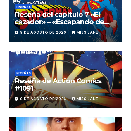
RESEÑAS
Reseña del capítulo 7 «El
cazador» – «Escapando de
casa» de «Superman»
9 DE AGOSTO DE 2026
MISS LANE
RESEÑAS
Reseña de Action Comics
#1091
9 DE AGOSTO DE 2026
MISS LANE