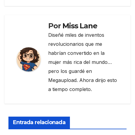
entradas
o
k
Por
Miss Lane
Diseñé miles de inventos
revolucionarios que me
habrían convertido en la
mujer más rica del mundo…
pero los guardé en
Megaupload. Ahora dirijo esto
a tiempo completo.
Entrada relacionada