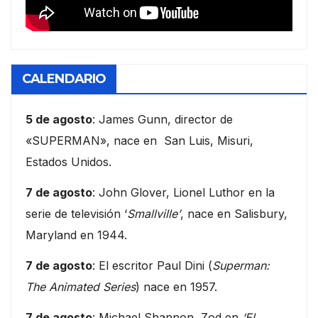
CALENDARIO
5 de agosto
: James Gunn, director de
«SUPERMAN», nace en San Luis, Misuri,
Estados Unidos.
7 de agosto
: John Glover, Lionel Luthor en la
serie de televisión ‘
Smallville’
, nace en Salisbury,
Maryland en 1944.
7 de agosto
: El escritor Paul Dini (
Superman:
The Animated Series
) nace en 1957.
7 de agosto
: Michael Shannon, Zod en
‘El