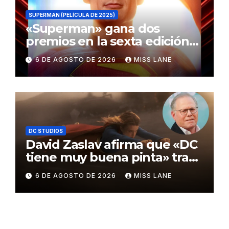
SUPERMAN (PELÍCULA DE 2025)
«Superman» gana dos
premios en la sexta edición
de los Critics Choice Super
6 DE AGOSTO DE 2026
MISS LANE
Awards
DC STUDIOS
David Zaslav afirma que «DC
tiene muy buena pinta» tras
el fracaso de «Supergirl»
6 DE AGOSTO DE 2026
MISS LANE