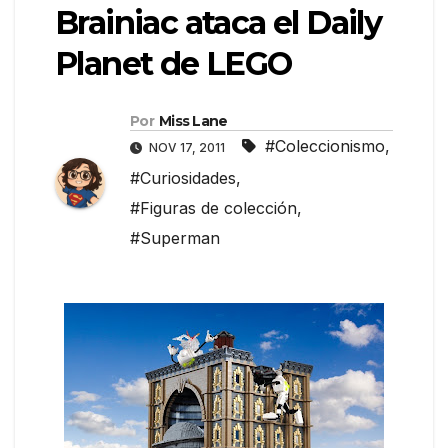
Brainiac ataca el Daily
Planet de LEGO
Por
Miss Lane
#Coleccionismo
,
NOV 17, 2011
#Curiosidades
,
#Figuras de colección
,
#Superman