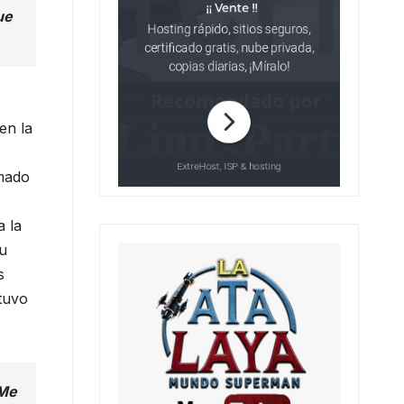
ue
en la
amado
a la
tu
s
 tuvo
 Me