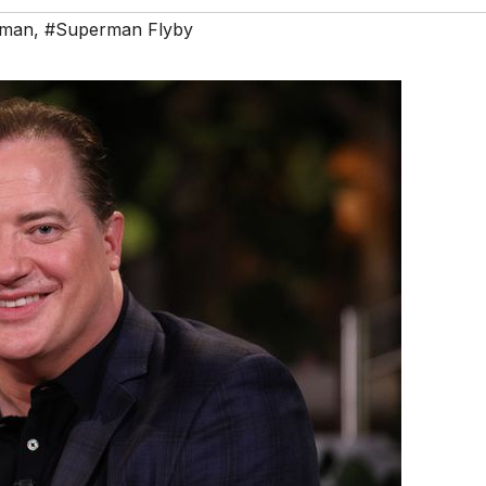
rman
,
#Superman Flyby