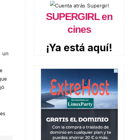
SUPERGIRL en
cines
¡Ya está aquí!
, un
de
que
jó
 es