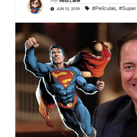
Por
Miss Lane
#Películas
,
#Supe
JUN 13, 2019