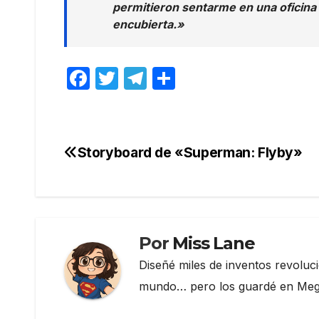
permitieron sentarme en una oficina
encubierta.»
F
T
T
C
a
w
el
o
c
itt
e
m
e
er
gr
p
Storyboard de «Superman: Flyby»
Navegación
b
a
ar
de
o
m
tir
o
entradas
k
Por
Miss Lane
Diseñé miles de inventos revoluc
mundo… pero los guardé en Megau