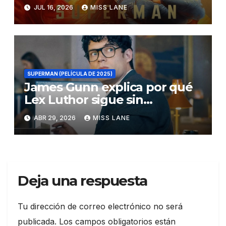
Choice Super Awards
JUL 16, 2026
MISS LANE
SUPERMAN (PELÍCULA DE 2025)
James Gunn explica por qué
Lex Luthor sigue sin
descubrir la identidad secreta
ABR 29, 2026
MISS LANE
de Superman
Deja una respuesta
Tu dirección de correo electrónico no será
publicada.
Los campos obligatorios están