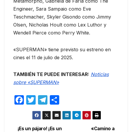
Metamorpho, Gabriela de Faría como The
Engineer, Sara Sampaio como Eve
Teschmacher, Skyler Gisondo como Jimmy
Olsen, Nicholas Hoult como Lex Luthor y
Wendell Pierce como Perry White.
«SUPERMAN» tiene previsto su estreno en
cines el 11 de julio de 2025.
TAMBIÉN TE PUEDE INTERESAR:
Noticias
sobre «SUPERMAN»
F
T
T
C
a
w
el
o
c
itt
e
m
e
er
gr
p
¡Es un pájaro! ¡Es un
«Camino a
Navegación