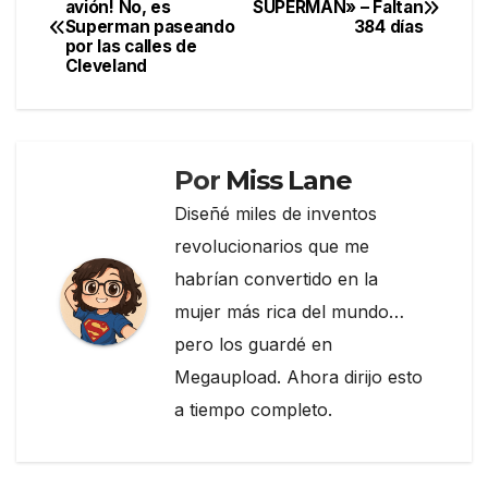
avión! No, es
SUPERMAN» – Faltan
b
a
ar
Superman paseando
384 días
de
o
m
tir
por las calles de
Cleveland
entradas
o
k
Por
Miss Lane
Diseñé miles de inventos
revolucionarios que me
habrían convertido en la
mujer más rica del mundo…
pero los guardé en
Megaupload. Ahora dirijo esto
a tiempo completo.