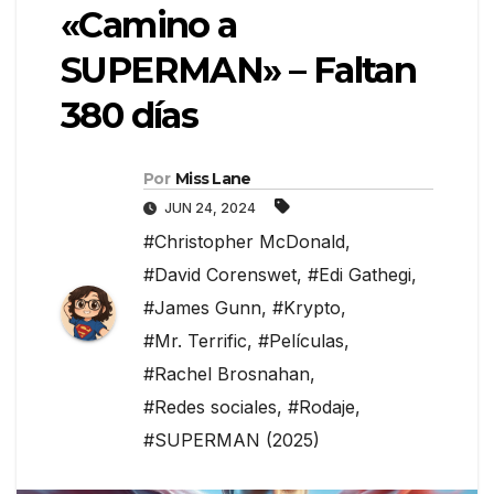
«Camino a
SUPERMAN» – Faltan
380 días
Por
Miss Lane
JUN 24, 2024
#Christopher McDonald
,
#David Corenswet
,
#Edi Gathegi
,
#James Gunn
,
#Krypto
,
#Mr. Terrific
,
#Películas
,
#Rachel Brosnahan
,
#Redes sociales
,
#Rodaje
,
#SUPERMAN (2025)