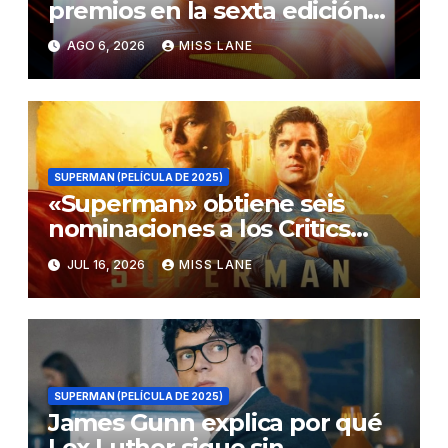
premios en la sexta edición
de los Critics Choice Super
AGO 6, 2026
MISS LANE
Awards
SUPERMAN (PELÍCULA DE 2025)
«Superman» obtiene seis
nominaciones a los Critics
Choice Super Awards
JUL 16, 2026
MISS LANE
SUPERMAN (PELÍCULA DE 2025)
James Gunn explica por qué
Lex Luthor sigue sin