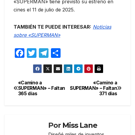
«SUPERMAN» tiene previsto su estreno en
cines el 11 de julio de 2025.
TAMBIÉN TE PUEDE INTERESAR:
Noticias
sobre «SUPERMAN»
F
T
T
C
a
w
el
o
c
itt
e
m
e
er
gr
p
«Camino a
«Camino a
Navegación
SUPERMAN» – Faltan
SUPERMAN» – Faltan
b
a
ar
365 días
371 días
de
o
m
tir
entradas
o
k
Por
Miss Lane
Diseñé miles de inventos