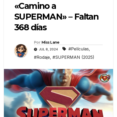
«Camino a
SUPERMAN» – Faltan
368 días
Por
Miss Lane
#Películas
,
JUL 8, 2024
#Rodaje
,
#SUPERMAN (2025)