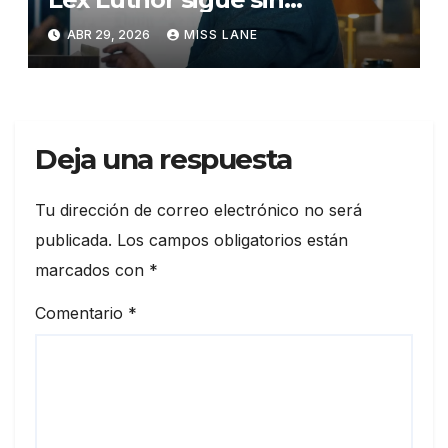
descubrir la identidad secreta
ABR 29, 2026
MISS LANE
de Superman
Deja una respuesta
Tu dirección de correo electrónico no será
publicada.
Los campos obligatorios están
marcados con
*
Comentario
*