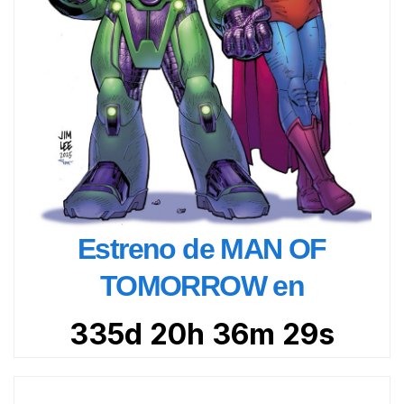
Estreno de MAN OF
TOMORROW en
335d 20h 36m 27s