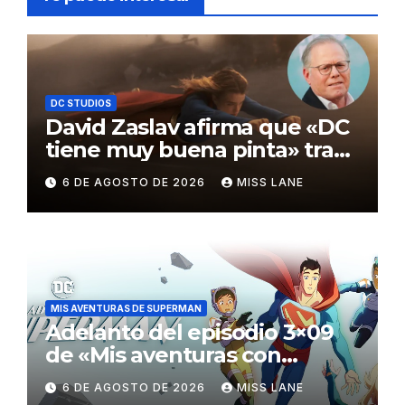
DC STUDIOS
David Zaslav afirma que «DC
tiene muy buena pinta» tras
el fracaso de «Supergirl»
6 DE AGOSTO DE 2026
MISS LANE
MIS AVENTURAS DE SUPERMAN
Adelanto del episodio 3×09
de «Mis aventuras con
Superman»
6 DE AGOSTO DE 2026
MISS LANE