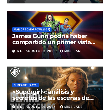
MAN OF TOMORROW (2027)
James Gunn podría haber
compartido un primer vistazo
al traje de Brainiac
6 DE AGOSTO DE 2026
MISS LANE
SUPERGIRL (2026)
«Supergirl»: análisis y
secretos de las escenas de
lucha
5 DE AGOSTO DE 2026
MISS LANE