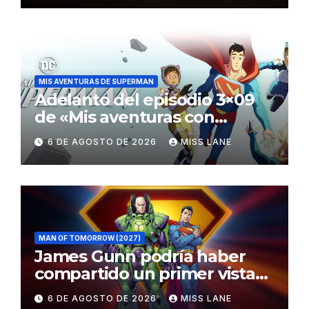
MIS AVENTURAS DE SUPERMAN
Adelanto del episodio 3×09
de «Mis aventuras con
Superman»
6 DE AGOSTO DE 2026
MISS LANE
MAN OF TOMORROW (2027)
James Gunn podría haber
compartido un primer vistazo
al traje de Brainiac
6 DE AGOSTO DE 2026
MISS LANE