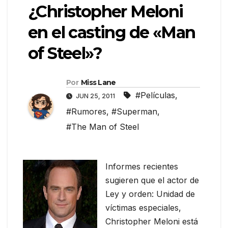
¿Christopher Meloni
en el casting de «Man
of Steel»?
Por
Miss Lane
#Películas
,
JUN 25, 2011
#Rumores
,
#Superman
,
#The Man of Steel
Informes recientes
sugieren que el actor de
Ley y orden: Unidad de
víctimas especiales,
Christopher Meloni está