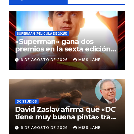
SUPERMAN (PELÍCULA DE 2025)
«Superman» gana dos
premios en la sexta edición
de los Critics Choice Super
6 DE AGOSTO DE 2026
MISS LANE
Awards
DC STUDIOS
David Zaslav afirma que «DC
tiene muy buena pinta» tras
el fracaso de «Supergirl»
6 DE AGOSTO DE 2026
MISS LANE