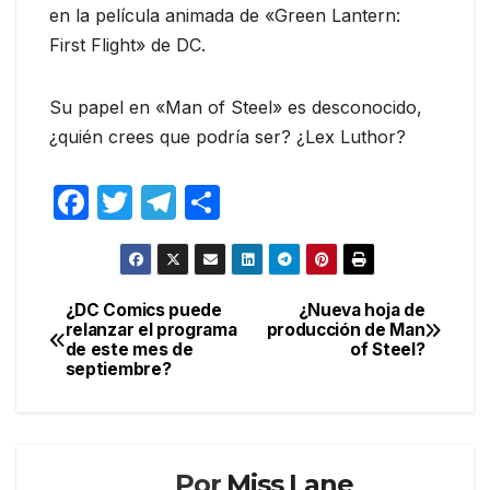
en la película animada de «Green Lantern:
First Flight» de DC.
Su papel en «Man of Steel» es desconocido,
¿quién crees que podría ser? ¿Lex Luthor?
F
T
T
C
a
w
el
o
c
itt
e
m
e
er
gr
p
¿DC Comics puede
¿Nueva hoja de
Navegación
relanzar el programa
producción de Man
b
a
ar
de este mes de
of Steel?
de
o
m
tir
septiembre?
entradas
o
k
Por
Miss Lane