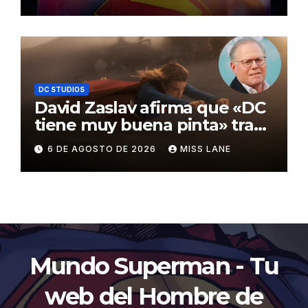
Awards
DC STUDIOS
David Zaslav afirma que «DC
tiene muy buena pinta» tras
el fracaso de «Supergirl»
6 DE AGOSTO DE 2026
MISS LANE
Mundo Superman - Tu
web del Hombre de