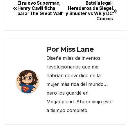
e
er
gr
p
El nuevo Superman,
Batalla legal:
Navegación
Henry Cavill ficha
Herederos de Siegel
b
a
ar
para ‘The Great Wall’
y Shuster vs WB y DC
de
o
m
tir
Comics
entradas
o
k
Por
Miss Lane
Diseñé miles de inventos
revolucionarios que me
habrían convertido en la
mujer más rica del mundo…
pero los guardé en
Megaupload. Ahora dirijo esto
a tiempo completo.