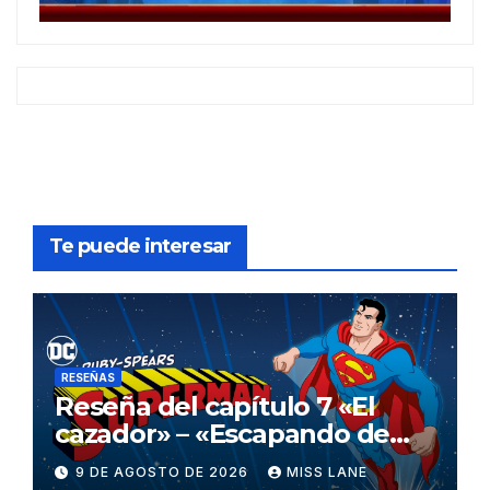
Te puede interesar
RESEÑAS
Reseña del capítulo 7 «El
cazador» – «Escapando de
casa» de «Superman»
9 DE AGOSTO DE 2026
MISS LANE