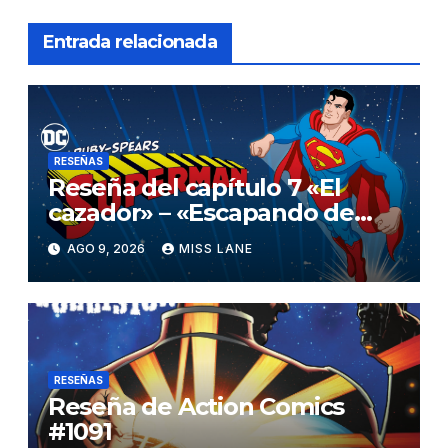
Entrada relacionada
RESEÑAS
Reseña del capítulo 7 «El
cazador» – «Escapando de
casa» de «Superman»
AGO 9, 2026
MISS LANE
RESEÑAS
Reseña de Action Comics
#1091