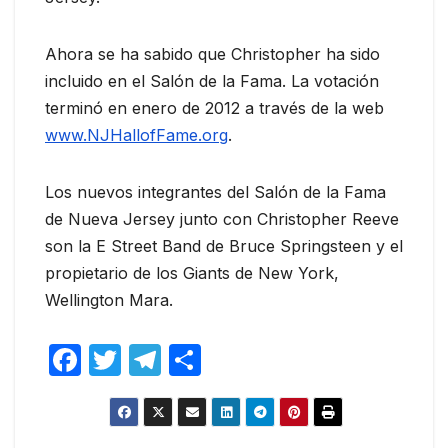
Ahora se ha sabido que Christopher ha sido
incluido en el Salón de la Fama. La votación
terminó en enero de 2012 a través de la web
www.NJHallofFame.org
.
Los nuevos integrantes del Salón de la Fama
de Nueva Jersey junto con Christopher Reeve
son la E Street Band de Bruce Springsteen y el
propietario de los Giants de New York,
Wellington Mara.
F
T
T
C
a
w
el
o
c
itt
e
m