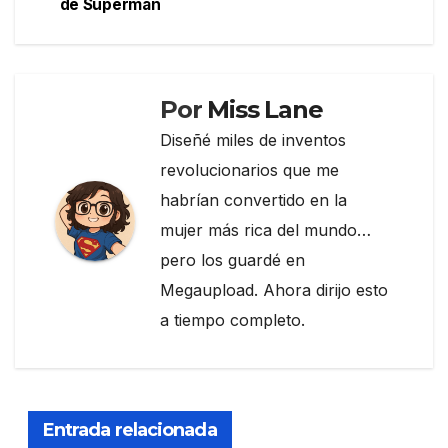
de
o
m
tir
de Superman
entradas
o
k
Por
Miss Lane
Diseñé miles de inventos
revolucionarios que me
habrían convertido en la
mujer más rica del mundo…
pero los guardé en
Megaupload. Ahora dirijo esto
a tiempo completo.
Entrada relacionada