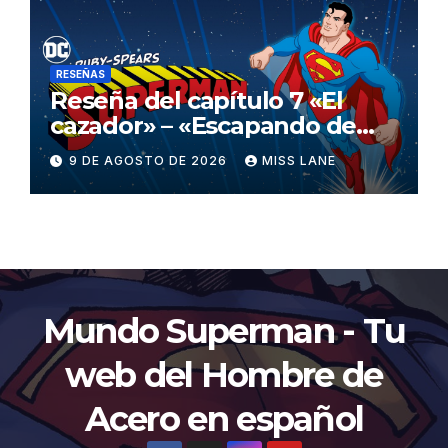
RESEÑAS
Reseña del capítulo 7 «El
cazador» – «Escapando de
casa» de «Superman»
9 DE AGOSTO DE 2026
MISS LANE
Mundo Superman - Tu
web del Hombre de
Acero en español