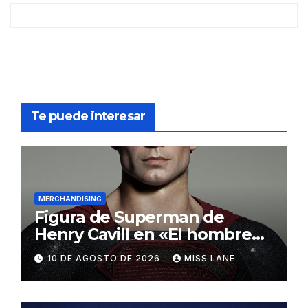
Te puede interesar
MERCHANDISING
Figura de Superman de
Henry Cavill en «El hombre
de acero» de InArt
10 DE AGOSTO DE 2026
MISS LANE