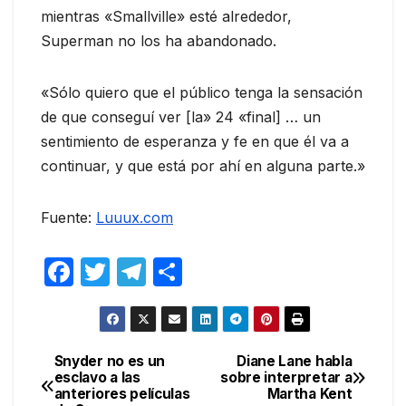
mientras «Smallville» esté alrededor,
Superman no los ha abandonado.
«Sólo quiero que el público tenga la sensación
de que conseguí ver [la» 24 «final] … un
sentimiento de esperanza y fe en que él va a
continuar, y que está por ahí en alguna parte.»
Fuente:
Luuux.com
F
T
T
C
a
w
el
o
c
itt
e
m
e
er
gr
p
Snyder no es un
Diane Lane habla
Navegación
esclavo a las
sobre interpretar a
b
a
ar
anteriores películas
Martha Kent