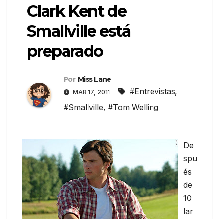
Clark Kent de
Smallville está
preparado
Por
Miss Lane
#Entrevistas
,
MAR 17, 2011
#Smallville
,
#Tom Welling
De
spu
és
de
10
lar