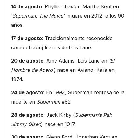
14 de agosto
: Phyllis Thaxter, Martha Kent en
‘
Superman: The Movie’
, muere en 2012, a los 90
años.
17 de agosto
: Tradicionalmente reconocido
como el cumpleaños de Lois Lane.
20 de agosto
: Amy Adams, Lois Lane en
‘El
Hombre de Acero’
, nace en Aviano, Italia en
1974.
24 de agosto
: En 1993, Superman regresa de la
muerte en
Superman
#82.
28 de agosto
: Jack Kirby (
Superman’s Pal:
Jimmy Olsen
) nace en 1917.
30 de agosto
: Glenn Ford, Jonathan Kent en