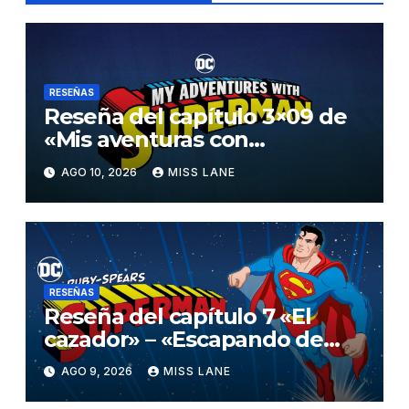
RESEÑAS
Reseña del capítulo 3×09 de
«Mis aventuras con
Superman»
AGO 10, 2026
MISS LANE
RESEÑAS
Reseña del capítulo 7 «El
cazador» – «Escapando de
casa» de «Superman»
AGO 9, 2026
MISS LANE