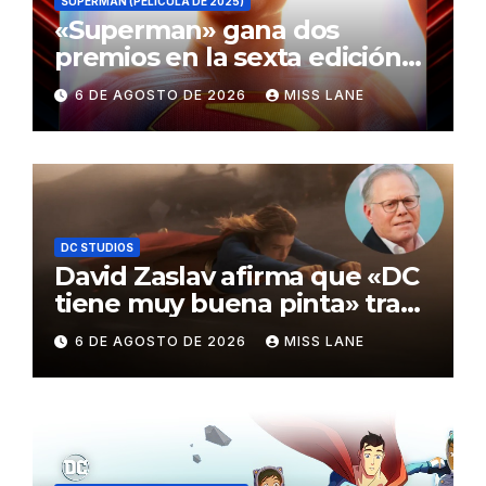
SUPERMAN (PELÍCULA DE 2025)
«Superman» gana dos
premios en la sexta edición
de los Critics Choice Super
6 DE AGOSTO DE 2026
MISS LANE
Awards
DC STUDIOS
David Zaslav afirma que «DC
tiene muy buena pinta» tras
el fracaso de «Supergirl»
6 DE AGOSTO DE 2026
MISS LANE