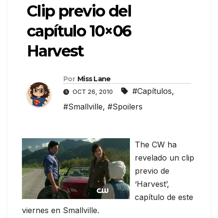
Clip previo del
capítulo 10×06
Harvest
Por
Miss Lane
#Capítulos
,
OCT 26, 2010
#Smallville
,
#Spoilers
The CW ha
revelado un clip
previo de
‘Harvest’,
capítulo de este
viernes en Smallville.