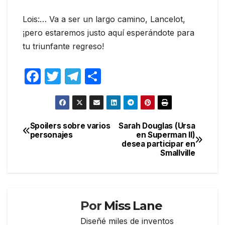
Lois:… Va a ser un largo camino, Lancelot,
¡pero estaremos justo aquí esperándote para
tu triunfante regreso!
F
T
T
C
a
w
el
o
c
itt
e
m
e
er
gr
p
Spoilers sobre varios
Sarah Douglas (Ursa
Navegación
personajes
en Superman II)
b
a
ar
desea participar en
de
o
m
tir
Smallville
entradas
o
k
Por
Miss Lane
Diseñé miles de inventos