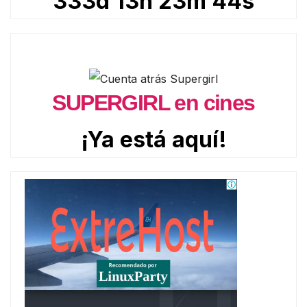
333d 13h 23m 43s
SUPERGIRL en cines
¡Ya está aquí!