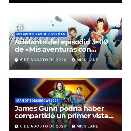
MIS AVENTURAS DE SUPERMAN
Adelanto del episodio 3×09
de «Mis aventuras con
Superman»
6 DE AGOSTO DE 2026
MISS LANE
MAN OF TOMORROW (2027)
James Gunn podría haber
compartido un primer vistazo
al traje de Brainiac
6 DE AGOSTO DE 2026
MISS LANE