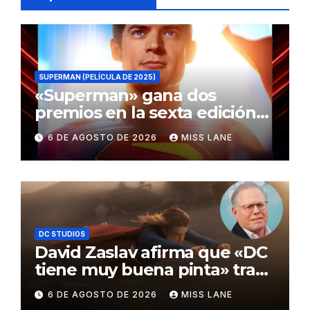
SUPERMAN (PELÍCULA DE 2025)
«Superman» gana dos
premios en la sexta edición
de los Critics Choice Super
6 DE AGOSTO DE 2026
MISS LANE
Awards
DC STUDIOS
David Zaslav afirma que «DC
tiene muy buena pinta» tras
el fracaso de «Supergirl»
6 DE AGOSTO DE 2026
MISS LANE