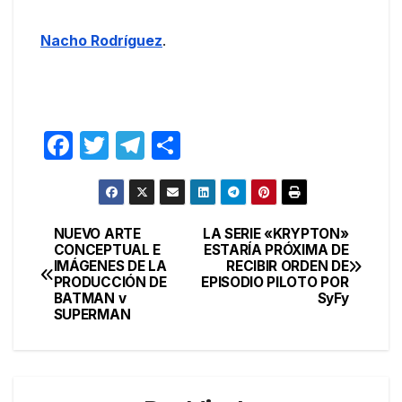
Nacho Rodríguez
.
F
T
T
C
a
w
el
o
c
itt
e
m
e
er
gr
p
NUEVO ARTE
LA SERIE «KRYPTON»
Navegación
CONCEPTUAL E
ESTARÍA PRÓXIMA DE
b
a
ar
IMÁGENES DE LA
RECIBIR ORDEN DE
de
o
m
tir
PRODUCCIÓN DE
EPISODIO PILOTO POR
BATMAN v
SyFy
entradas
o
SUPERMAN
k