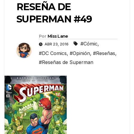
RESEÑA DE
SUPERMAN #49
Por
Miss Lane
#Cómic
,
ABR 23, 2016
#DC Comics
,
#Opinión
,
#Reseñas
,
#Reseñas de Superman